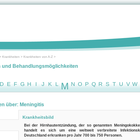
>
Krankheiten
>
Krankheiten von A-Z
>
n und Behandlungsmöglichkeiten
D
E
F
G
H
I
J
K
L
M
N
O
P
Q
R
S
T
U
V
W
en über: Meningitis
Krankheitsbild
Bei der Hirnhautentzündung, der so genannten Meningokokken
handelt es sich um eine weltweit verbreitete Infektionskr
Deutschland erkranken pro Jahr 700 bis 750 Personen.