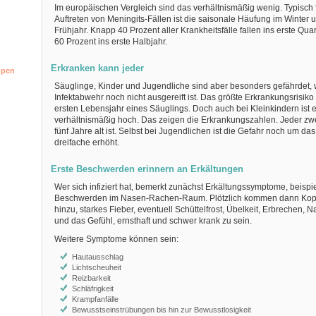
Im europäischen Vergleich sind das verhältnismäßig wenig. Typisch 
Auftreten von Meningits-Fällen ist die saisonale Häufung im Winter 
Frühjahr. Knapp 40 Prozent aller Krankheitsfälle fallen ins erste Quar
60 Prozent ins erste Halbjahr.
Erkranken kann jeder
ppen
Säuglinge, Kinder und Jugendliche sind aber besonders gefährdet, w
Infektabwehr noch nicht ausgereift ist. Das größte Erkrankungsrisiko
ersten Lebensjahr eines Säuglings. Doch auch bei Kleinkindern ist 
verhältnismäßig hoch. Das zeigen die Erkrankungszahlen. Jeder zwei
fünf Jahre alt ist. Selbst bei Jugendlichen ist die Gefahr noch um das
dreifache erhöht.
Erste Beschwerden erinnern an Erkältungen
Wer sich infiziert hat, bemerkt zunächst Erkältungssymptome, beispi
Beschwerden im Nasen-Rachen-Raum. Plötzlich kommen dann Ko
hinzu, starkes Fieber, eventuell Schüttelfrost, Übelkeit, Erbrechen, N
und das Gefühl, ernsthaft und schwer krank zu sein.
Weitere Symptome können sein:
Hautausschlag
Lichtscheuheit
Reizbarkeit
Schläfrigkeit
Krampfanfälle
Bewusstseinstrübungen bis hin zur Bewusstlosigkeit