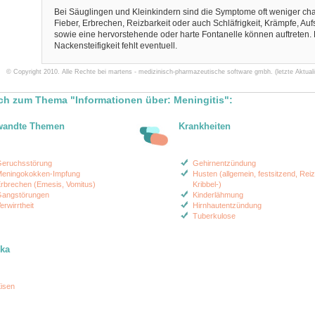
Bei Säuglingen und Kleinkindern sind die Symptome oft weniger char
Fieber, Erbrechen, Reizbarkeit oder auch Schläfrigkeit, Krämpfe, Auf
sowie eine hervorstehende oder harte Fontanelle können auftreten. 
Nackensteifigkeit fehlt eventuell.
© Copyright 2010. Alle Rechte bei martens - medizinisch-pharmazeutische software gmbh. (letzte Aktuali
ch zum Thema "Informationen über: Meningitis":
wandte Themen
Krankheiten
eruchsstörung
Gehirnentzündung
eningokokken-Impfung
Husten (allgemein, festsitzend, Reiz
rbrechen (Emesis, Vomitus)
Kribbel-)
angstörungen
Kinderlähmung
erwirrtheit
Hirnhautentzündung
Tuberkulose
ika
isen