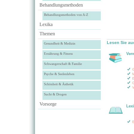
Behandlungsmethoden
Behandlungsmethoden von A-Z
Lexika
Themen
Lesen Sie au
Gesundheit & Medizin
Ver
Ernährung & Fitness
Schwangerschaft & Familie
G
Psyche & Seelenleben
M
E
G
Schönheit & Ästhetik
V
Sucht & Drogen
Vorsorge
Lex
E