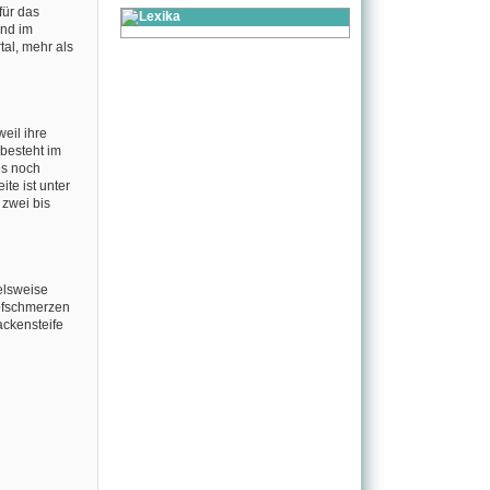
für das
und im
tal, mehr als
eil ihre
 besteht im
es noch
te ist unter
 zwei bis
elsweise
pfschmerzen
ackensteife