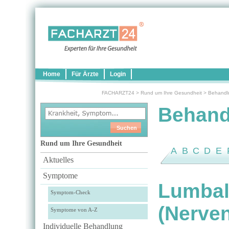
Home
Für Ärzte
Login
FACHARZT24
>
Rund um Ihre Gesundheit
>
Behandl
Behand
Rund um Ihre Gesundheit
A
B
C
D
E
Aktuelles
Symptome
Lumbal
Symptom-Check
(Nerve
Symptome von A-Z
Individuelle Behandlung