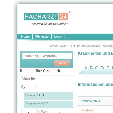
Home
Für Ärzte
Login
FACHARZT24
>
Rund um Ihre Gesundheit
>
Krankhei
Krankheiten und 
A
B
C
D
E
Rund um Ihre Gesundheit
Aktuelles
Informationen übe
Symptome
Symptom-Check
Krankheitsbild
Symptome von A-Z
Überblick
Individuelle Behandlung