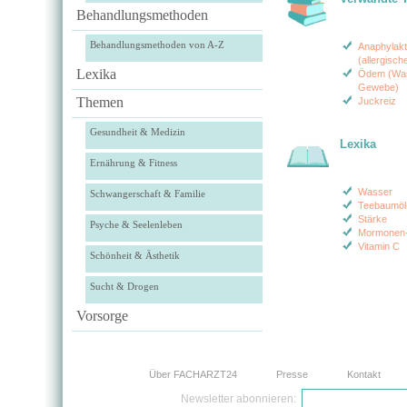
Behandlungsmethoden
Behandlungsmethoden von A-Z
Anaphylakt
(allergisc
Lexika
Ödem (Wa
Gewebe)
Themen
Juckreiz
Gesundheit & Medizin
Lexika
Ernährung & Fitness
Wasser
Schwangerschaft & Familie
Teebaumöl-
Stärke
Psyche & Seelenleben
Mormonen
Vitamin C
Schönheit & Ästhetik
Sucht & Drogen
Vorsorge
Über FACHARZT24
Presse
Kontakt
Newsletter abonnieren: