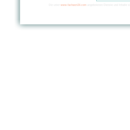
Die unter
www.facharzt24.com
angebotenen Dienste und Inhalte si