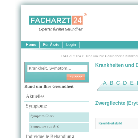
Home
Für Ärzte
Login
FACHARZT24
>
Rund um Ihre Gesundheit
>
Krankhei
Krankheiten und 
A
B
C
D
E
Rund um Ihre Gesundheit
Aktuelles
Zwergflechte (Ery
Symptome
Symptom-Check
Krankheitsbild
Symptome von A-Z
Individuelle Behandlung