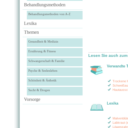
Behandlungsmethoden
Behandlungsmethoden von A-Z
Lexika
Themen
Gesundheit & Medizin
Ernährung & Fitness
Lesen Sie auch zum
Schwangerschaft & Familie
Verwandte 
Psyche & Seelenleben
Schönheit & Ästhetik
Trockene 
Schweißau
Hautaussc
Sucht & Drogen
Vorsorge
Lexika
Malvenblü
Labkraut (
Löwenzahn