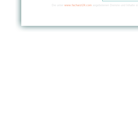
Die unter
www.facharzt24.com
angebotenen Dienste und Inhalte si