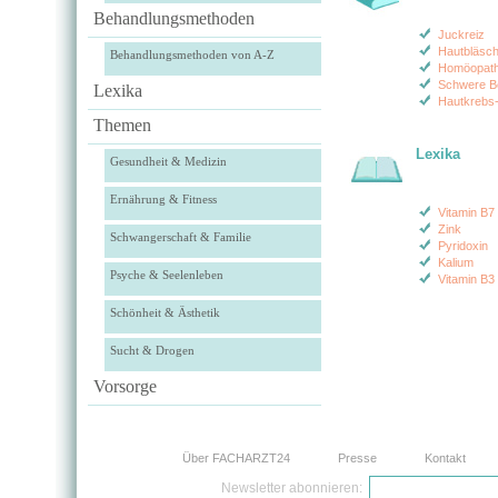
Behandlungsmethoden
Juckreiz
Hautbläsc
Behandlungsmethoden von A-Z
Homöopath
Schwere B
Lexika
Hautkrebs
Themen
Lexika
Gesundheit & Medizin
Ernährung & Fitness
Vitamin B7
Zink
Schwangerschaft & Familie
Pyridoxin
Kalium
Psyche & Seelenleben
Vitamin B3
Schönheit & Ästhetik
Sucht & Drogen
Vorsorge
Über FACHARZT24
Presse
Kontakt
Newsletter abonnieren: