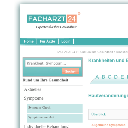
Home
Für Ärzte
Login
FACHARZT24
>
Rund um Ihre Gesundheit
>
Krankhei
Krankheiten und 
A
B
C
D
E
Rund um Ihre Gesundheit
Aktuelles
Hautveränderung
Symptome
Symptom-Check
Überblick
Symptome von A-Z
Allgemeine Symptome
Individuelle Behandlung