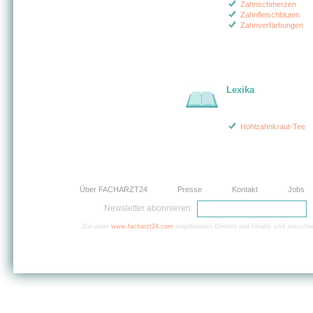
Zahnschmerzen
Zahnfleischbluten
Zahnverfärbungen
Lexika
Hohlzahnkraut-Tee
Über FACHARZT24
Presse
Kontakt
Jobs
Newsletter abonnieren:
Die unter
www.facharzt24.com
angebotenen Dienste und Inhalte sind ausschlie