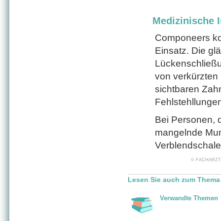
Medizinische I
Componeers k
Einsatz. Die g
Lückenschließu
von verkürzten
sichtbaren Zah
Fehlstehllunge
Bei Personen, 
mangelnde Mund
Verblendschalen
© FACHARZT24 
Lesen Sie auch zum Thema
Verwandte Themen