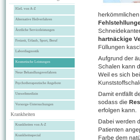
IGeL von A-Z
herkömmlichen 
Alternative Heilverfahren
Fehlstehllung
Schneidekan­ten
Ärztliche Serviceleistungen
hartnäckige V
Freizeit, Urlaub, Sport, Beruf
Füllungen kasc
Labordiagnostik
Aufgrund der ä
Kosmetische Leistungen
Schalen kann 
Neue Behandlungsverfahren
Weil es sich b
Kunststoffschal
Psychotherapeutische Angebote
Damit entfällt 
Umweltmedizin
sodass die
Res
Vorsorge-Untersuchungen
erfolgen kann.
Krankheiten
Dabei werden di
Krankheiten von A-Z
Patienten ange
Krankheitsspecial
Farbe dem natü