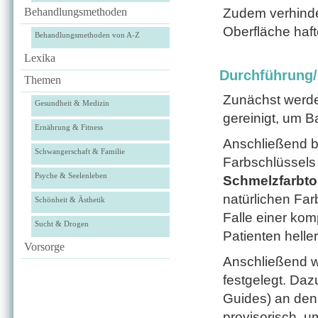
Behandlungsmethoden
Zudem verhind
Oberfläche haft
Behandlungsmethoden von A-Z
Lexika
Durchführung
Themen
Zunächst werde
Gesundheit & Medizin
gereinigt, um B
Ernährung & Fitness
Anschließend b
Schwangerschaft & Familie
Farbschlüssels
Psyche & Seelenleben
Schmelzfarbt
natürlichen Far
Schönheit & Ästhetik
Falle einer ko
Sucht & Drogen
Patienten helle
Vorsorge
Anschließend 
festgelegt. Daz
Guides) an den 
provisorisch, u