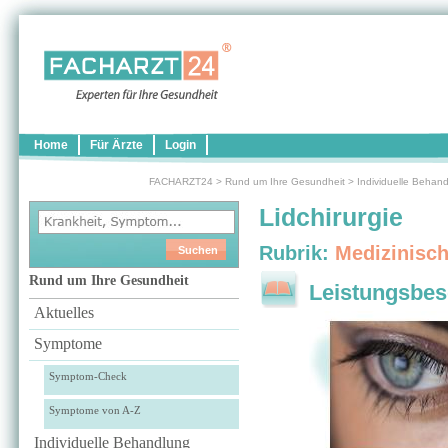
Home
Für Ärzte
Login
FACHARZT24
>
Rund um Ihre Gesundheit
>
Individuelle Behan
Lidchirurgie
Rubrik:
Medizinisc
Rund um Ihre Gesundheit
Leistungsbes
Aktuelles
Symptome
Symptom-Check
Symptome von A-Z
Individuelle Behandlung