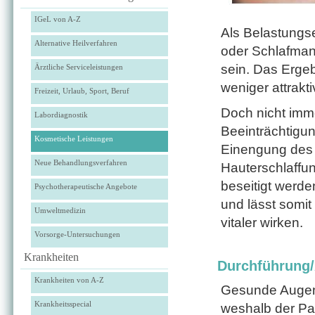
IGeL von A-Z
Als Belastungs
Alternative Heilverfahren
oder Schlaf­ma
sein. Das Erge
Ärztliche Serviceleistungen
weniger attrak­
Freizeit, Urlaub, Sport, Beruf
Doch nicht imm
Labordiagnostik
Beeinträchtigu
Kosmetische Leistungen
Einengung des 
Neue Behandlungsverfahren
Hauterschlaffun
beseitigt werde
Psychotherapeutische Angebote
und lässt somit
Umweltmedizin
vitaler wirken.
Vorsorge-Untersuchungen
Krankheiten
Durchführung
Krankheiten von A-Z
Gesunde Augen 
Krankheitsspecial
weshalb der Pat