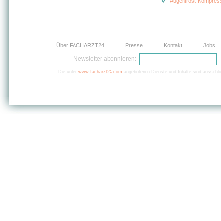
Augentrost-Kompres
Über FACHARZT24
Presse
Kontakt
Jobs
Newsletter abonnieren:
Die unter
www.facharzt24.com
angebotenen Dienste und Inhalte sind ausschlie