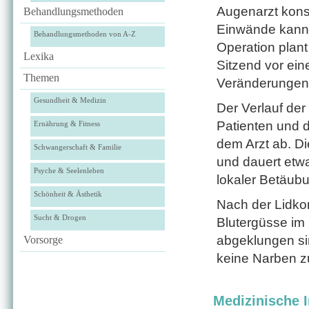
Augenarzt konsu
Behandlungsmethoden
Einwände kann 
Behandlungsmethoden von A-Z
Operation plant
Lexika
Sitzend vor ein
Themen
Veränderungen 
Gesundheit & Medizin
Der Verlauf der
Patienten und 
Ernährung & Fitness
dem Arzt ab. D
Schwangerschaft & Familie
und dauert etwa
Psyche & Seelenleben
lokaler Betäubu
Schönheit & Ästhetik
Nach der Lidkor
Sucht & Drogen
Blutergüsse im
abgeklungen sin
Vorsorge
keine Narben z
Medizinische I