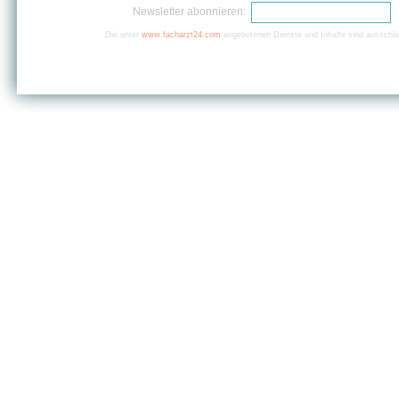
Newsletter abonnieren:
Die unter
www.facharzt24.com
angebotenen Dienste und Inhalte sind ausschlie