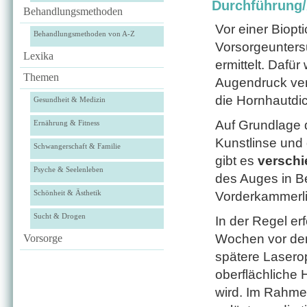
Durchführung
Behandlungsmethoden
Vor einer Biop
Behandlungsmethoden von A-Z
Vorsorgeunter
Lexika
ermittelt. Dafü
Themen
Augendruck ve
die Hornhautdic
Gesundheit & Medizin
Auf Grundlage 
Ernährung & Fitness
Kunstlinse und
Schwangerschaft & Familie
gibt es
verschi
Psyche & Seelenleben
des Auges in B
Schönheit & Ästhetik
Vorderkammerlin
Sucht & Drogen
In der Regel erf
Wochen vor der
Vorsorge
spätere Laserop
oberflächliche 
wird. Im Rahme