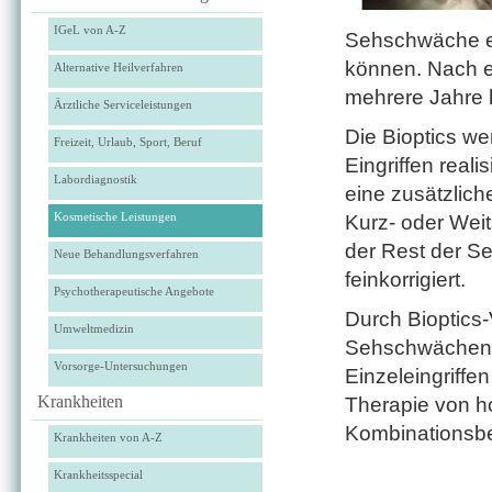
IGeL von A-Z
Sehschwäche ei
können. Nach ei
Alternative Heilverfahren
mehrere Jahre
Ärztliche Serviceleistungen
Die Bioptics we
Freizeit, Urlaub, Sport, Beruf
Eingriffen reali
Labordiagnostik
eine zusätzlic
Kosmetische Leistungen
Kurz- oder Weit
der Rest der S
Neue Behandlungsverfahren
feinkorrigiert.
Psychotherapeutische Angebote
Durch Bioptics
Umweltmedizin
Sehschwächen k
Vorsorge-Untersuchungen
Einzeleingriffen
Krankheiten
Therapie von ho
Kombinationsbe
Krankheiten von A-Z
Krankheitsspecial