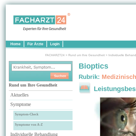
Home
Für Ärzte
Login
FACHARZT24
>
Rund um Ihre Gesundheit
>
Individuelle Behan
Bioptics
Rubrik:
Medizinisc
Rund um Ihre Gesundheit
Leistungsbes
Aktuelles
Symptome
Symptom-Check
Symptome von A-Z
Individuelle Behandlung