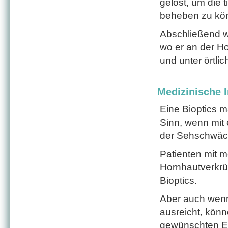
gelöst, um die t
beheben zu kö
Abschließend w
wo er an der Ho
und unter örtli
Medizinische I
Eine Bioptics 
Sinn, wenn mit 
der Sehschwäch
Patienten mit m
Hornhautverkrü
Bioptics.
Aber auch wenn
ausreicht, könn
gewünschten Er