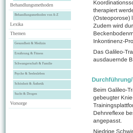
Koordinationss
Behandlungsmethoden
therapiert wer
Behandlungsmethoden von A-Z
(Osteoporose) l
Lexika
Zudem wird dur
Beckenbodenmus
Themen
Inkontinenz-Pr
Gesundheit & Medizin
Das Galileo-Tr
Ernährung & Fitness
ausdauernde Be
Schwangerschaft & Familie
Psyche & Seelenleben
Durchführung
Schönheit & Ästhetik
Beim Galileo-Tra
Sucht & Drogen
gebeugter Knie-
Vorsorge
Trainingsplattf
Dehnreflexe bes
angepasst.
Niedrige Schwi