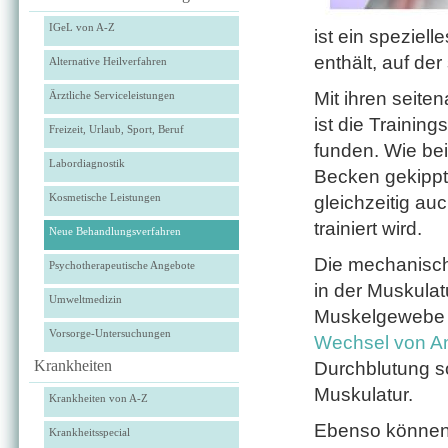
IGeL von A-Z
ist ein speziell
enthält, auf der
Alternative Heilverfahren
Mit ihren seite
Ärztliche Serviceleistungen
ist die Traini
Freizeit, Urlaub, Sport, Beruf
funden. Wie be
Labordiagnostik
Becken gekippt,
Kosmetische Leistungen
gleichzeitig au
trainiert wird.
Neue Behandlungsverfahren
Die mechanisch
Psychotherapeutische Angebote
in der Muskulat
Umweltmedizin
Muskelgewebe 
Vorsorge-Untersuchungen
Wech­sel von A
Krankheiten
Durchblutung so
Muskulatur.
Krankheiten von A-Z
Ebenso können 
Krankheitsspecial