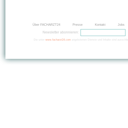
Über FACHARZT24
Presse
Kontakt
Jobs
Newsletter abonnieren:
Die unter
www.facharzt24.com
angebotenen Dienste und Inhalte sind ausschlie