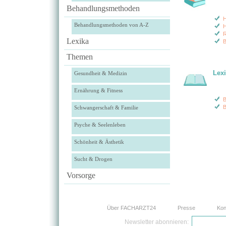
Behandlungsmethoden
H
Behandlungsmethoden von A-Z
H
R
Lexika
B
Themen
Lex
Gesundheit & Medizin
Ernährung & Fitness
B
B
Schwangerschaft & Familie
Psyche & Seelenleben
Schönheit & Ästhetik
Sucht & Drogen
Vorsorge
Über FACHARZT24
Presse
Kon
Newsletter abonnieren: