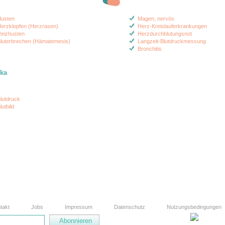
usten
Magen, nervös
erzklopfen (Herzrasen)
Herz-Kreislauferkrankungen
eizhusten
Herzdurchblutungsnot
luterbrechen (Hämatemesis)
Langzeit-Blutdruckmessung
Bronchitis
ika
lutdruck
lutbild
takt
Jobs
Impressum
Datenschutz
Nutzungsbedingungen