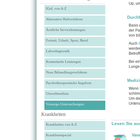
Up, um
IGeL von A-Z
Durch
Alternative Heilverfahren
Basis 
Ärztliche Serviceleistungen
der Pa
von bö
Freizeit, Urlaub, Sport, Beruf
Auch
werden
Labordiagnostik
Betrof
Bei ei
Kosmetische Leistungen
Lunge 
Neue Behandlungsverfahren
Medizi
Psychotherapeutische Angebote
Wenn b
schlim
Umweltmedizin
Um die
Unters
Vorsorge-Untersuchungen
Krankheiten
Lesen Sie au
Krankheiten von A-Z
Ver
Krankheitsspecial