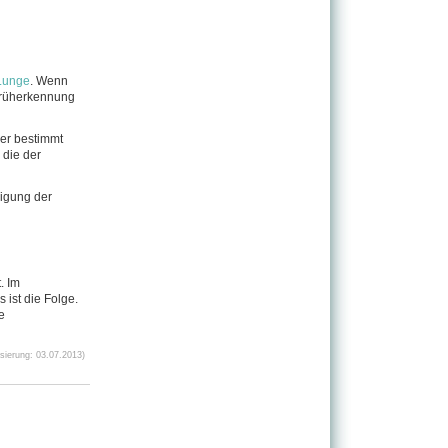
Lunge
. Wenn
 Früherkennung
er bestimmt
die der
digung der
. Im
ist die Folge.
e
ierung: 03.07.2013)