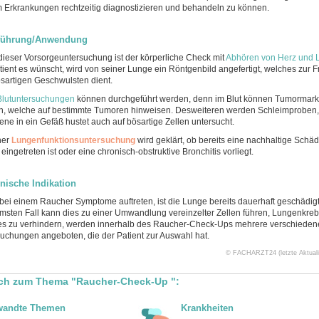
 Erkrankungen rechtzeitig diagnostizieren und behandeln zu können.
führung/Anwendung
dieser Vorsorgeuntersuchung ist der körperliche Check mit
Abhören von Herz und 
tient es wünscht, wird von seiner Lunge ein Röntgenbild angefertigt, welches zur
sartigen Geschwulsten dient.
Blutuntersuchungen
können durchgeführt werden, denn im Blut können Tumormark
, welche auf bestimmte Tumoren hinweisen. Desweiteren werden Schleimproben, 
fene in ein Gefäß hustet auch auf bösartige Zellen untersucht.
ner
Lungenfunktionsuntersuchung
wird geklärt, ob bereits eine nachhaltige Schä
eingetreten ist oder eine chronisch-obstruktive Bronchitis vorliegt.
nische Indikation
ei einem Raucher Symptome auftreten, ist die Lunge bereits dauerhaft geschädigt
msten Fall kann dies zu einer Umwandlung vereinzelter Zellen führen, Lungenkrebs 
s zu verhindern, werden innerhalb des Raucher-Check-Ups mehrere verschieden
uchungen angeboten, die der Patient zur Auswahl hat.
© FACHARZT24 (letzte Aktualis
ch zum Thema "Raucher-Check-Up ":
wandte Themen
Krankheiten