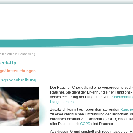
>
Individuelle Behandlung
eck-Up
ge-Untersuchungen
ungsbeschreibung
Der Raucher-Check-Up ist eine Vorsorgeunter­suchu
Raucher. Sie dient der Erkennung einer Funktions­
verschlechterung der Lunge und zur
Früherkennun
Lungentumors
.
Zusätzlich kommt es neben dem störenden
Rauche
zu einer chronischen Entzündung der Bronchien, di
chronisch-obstruktiven Bronchitis (COPD) enden ka
aller Patienten mit
COPD
sind Raucher.
Aus diesem Grund empfielt sich regelmäßige der 