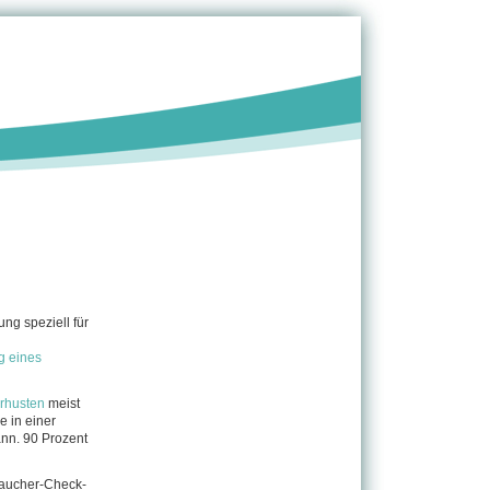
ng speziell für
g eines
rhusten
meist
e in einer
nn. 90 Prozent
Raucher-Check-