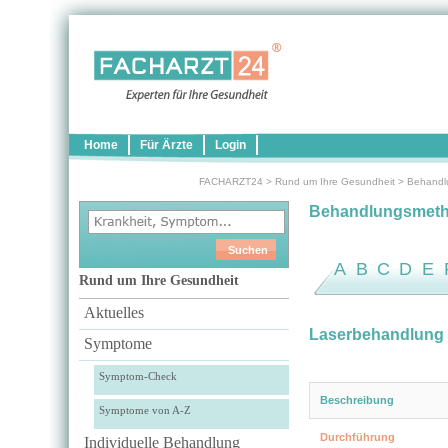
Home
Für Ärzte
Login
FACHARZT24
>
Rund um Ihre Gesundheit
>
Behandl
Behandlungsmet
A
B
C
D
E
Rund um Ihre Gesundheit
Aktuelles
Laserbehandlung 
Symptome
Symptom-Check
Beschreibung
Symptome von A-Z
Durchführung
Individuelle Behandlung