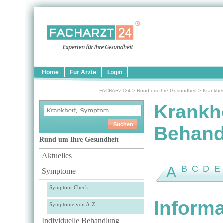
Home
Für Ärzte
Login
FACHARZT24
>
Rund um Ihre Gesundheit
>
Krankhei
Krankh
Behand
Rund um Ihre Gesundheit
Aktuelles
A
B
C
D
E
Symptome
Symptom-Check
Informa
Symptome von A-Z
Individuelle Behandlung