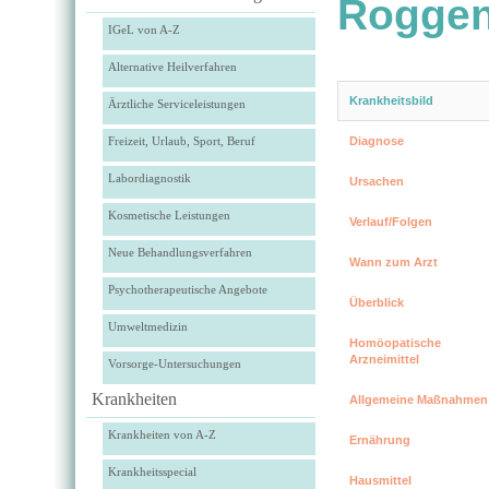
Roggen
IGeL von A-Z
Alternative Heilverfahren
Krankheitsbild
Ärztliche Serviceleistungen
Freizeit, Urlaub, Sport, Beruf
Diagnose
Labordiagnostik
Ursachen
Kosmetische Leistungen
Verlauf/Folgen
Neue Behandlungsverfahren
Wann zum Arzt
Psychotherapeutische Angebote
Überblick
Umweltmedizin
Homöopatische
Arzneimittel
Vorsorge-Untersuchungen
Krankheiten
Allgemeine Maßnahmen
Krankheiten von A-Z
Ernährung
Krankheitsspecial
Hausmittel