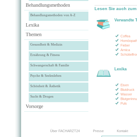
Behandlungsmethoden
Lesen Sie auch zum
Behandlungsmethoden von A-Z
Verwandte 
Lexika
Themen
Coffea
Homöopath
Gesundheit & Medizin
Fieber
Arnica
Schüttelfro
Ernährung & Fitness
Schwangerschaft & Familie
Lexika
Psyche & Seelenleben
Eisen
Schönheit & Ästhetik
Blutdruck
Wasser
Sucht & Drogen
Blutgerinn
Puls
Vorsorge
Über FACHARZT24
Presse
Kontakt