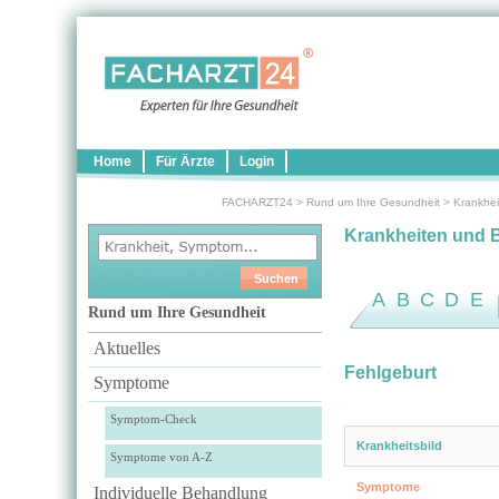
Home
Für Ärzte
Login
FACHARZT24
>
Rund um Ihre Gesundheit
>
Krankhei
Krankheiten und 
A
B
C
D
E
Rund um Ihre Gesundheit
Aktuelles
Fehlgeburt
Symptome
Symptom-Check
Krankheitsbild
Symptome von A-Z
Symptome
Individuelle Behandlung