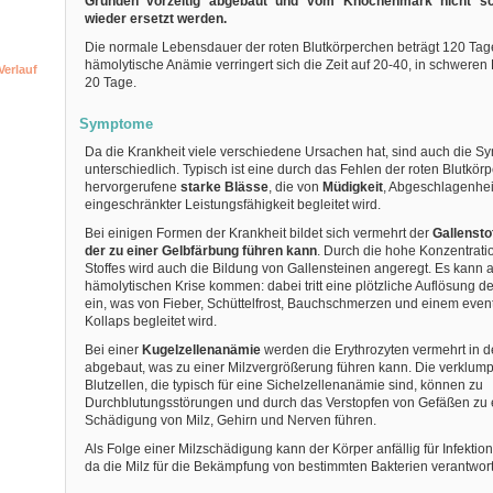
Gründen vorzeitig abgebaut und vom Knochenmark nicht sc
wieder ersetzt werden.
Die normale Lebensdauer der roten Blutkörperchen beträgt 120 Tage
hämolytische Anämie verringert sich die Zeit auf 20-40, in schweren 
erlauf
20 Tage.
Symptome
Da die Krankheit viele verschiedene Ursachen hat, sind auch die S
unterschiedlich. Typisch ist eine durch das Fehlen der roten Blutkör
hervorgerufene
starke Blässe
, die von
Müdigkeit
, Abgeschlagenhei
eingeschränkter Leistungsfähigkeit begleitet wird.
Bei einigen Formen der Krankheit bildet sich vermehrt der
Gallenstof
der zu einer Gelbfärbung führen kann
. Durch die hohe Konzentrati
Stoffes wird auch die Bildung von Gallensteinen angeregt. Es kann 
hämolytischen Krise kommen: dabei tritt eine plötzliche Auflösung de
ein, was von Fieber, Schüttelfrost, Bauchschmerzen und einem even
Kollaps begleitet wird.
Bei einer
Kugelzellenanämie
werden die Erythrozyten vermehrt in d
abgebaut, was zu einer Milzvergrößerung führen kann. Die verklum
Blutzellen, die typisch für eine Sichelzellenanämie sind, können zu
Durchblutungsstörungen und durch das Verstopfen von Gefäßen zu 
Schädigung von Milz, Gehirn und Nerven führen.
Als Folge einer Milzschädigung kann der Körper anfällig für Infekti
da die Milz für die Bekämpfung von bestimmten Bakterien verantwortli