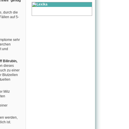
hnell genug
, durch die
Fällen auf 5-
ymptome sehr
perchen
t und
f Bilirubin,
on dieses
auch zu einer
r Blutzellen
tuellen
er Milz
pten
einer
onen werden,
ch ist.