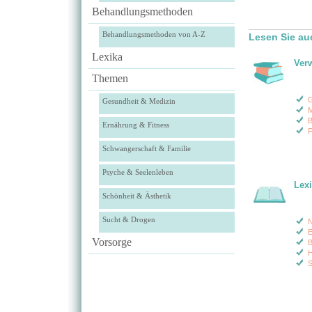
Behandlungsmethoden
Behandlungsmethoden von A-Z
Lesen Sie au
Lexika
Ver
Themen
G
Gesundheit & Medizin
M
B
Ernährung & Fitness
F
Schwangerschaft & Familie
Psyche & Seelenleben
Lex
Schönheit & Ästhetik
Sucht & Drogen
N
E
Vorsorge
B
H
S