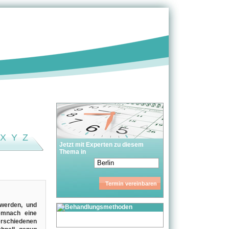
X
Y
Z
Jetzt mit Experten zu diesem
Thema in
 werden, und
emnach eine
verschiedenen