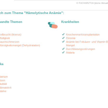
© FACHARZT24 (letzte Aktualis
ch zum Thema "Hämolytische Anämie":
wandte Themen
Krankheiten
elbsucht (Ikterus)
Knochenmarktransplantation
üdigkeit
Ektomie
auchschmerzen
Anämie bei Folsäure- und Vitamin-B
lüssigkeitsmangel (Dehydratation)
Mangel
Durchblutungsstörungen
Malaria
ika
atrium
isen
lutbild
ämatokrit
tärke