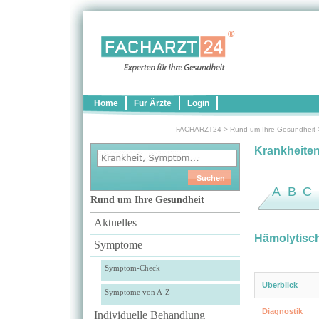
Home
Für Ärzte
Login
FACHARZT24
>
Rund um Ihre Gesundheit
Krankheite
A
B
C
Rund um Ihre Gesundheit
Aktuelles
Hämolytisc
Symptome
Symptom-Check
Überblick
Symptome von A-Z
Diagnostik
Individuelle Behandlung