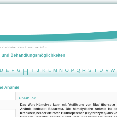
>
Krankheiten
>
Krankheiten von A-Z
>
n und Behandlungsmöglichkeiten
D
E
F
G
H
I
J
K
L
M
N
O
P
Q
R
S
T
U
V
W
he Anämie
Überblick
Das Wort Hämolyse kann mit 'Auflösung von Blut' übersetzt
Anämie bedeutet Blutarmut. Die hämolytische Anämie ist d
Krankheit, bei der die roten Blutkörperchen (Erythrozyten) aus 