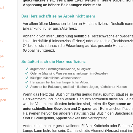
geschwächte Herz verrichtet zwar weiterhin seine Arbeit, scha
Anpassung an höhere Belastungen nicht mehr.
auf
Das Herz schafft seine Arbeit nicht mehr
Vor allem ältere Menschen leiden an Herzinsuffizienz. Deshalb nan
Erkrankung früher auch Alterherz.
Abhängig von ihrer Entstehung betrifft die Herzschwäche entweder z
he
linke Herzhälfte (Linksherzinsuffizienz) oder die rechte (Rechtsherzin
Oft breitet sich danach die Erkrankung auf das gesamte Herz aus
(Globalinsuffizienz).
ps
So äußert sich die Herzinsuffizienz
eln
allgemeine Leistungsschwäche, Müdigkeit
Ödeme (das sind Wasseransammlungen im Gewebe)
häufiges nächtliches Wasserlassen
ise
Herzjagen bei leichter körperlicher Arbeit
Atemnot bei Belastung und beim flachen Liegen, nächtlicher Husten
ortart
Wenn das Herz das Blut nicht kräftig genug hinauspumpt, staut es si
Herzkammern und in den Venen. Dadurch schwellen diese an. Je n
ppen
welche Venen am stärksten betroffen sind, treten die
Symptome an
unterschiedlichen Geweben und Organen
auf: Bei manchen Patient
Halsvenen hervor, bei anderen staut sich das Blut in den Bauchorg
führt zu Völlegefühl, Appetitlosigkeit und Verstopfung.
Andere leiden unter geschwollenen Füßen, Knöcheln oder Beinen. 
Lunge kann betroffen sein. Dann steht die Atemnot (Herzasthma) im