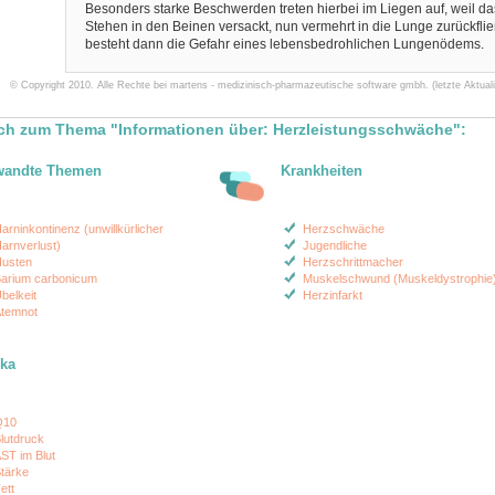
Besonders starke Beschwerden treten hierbei im Liegen auf, weil das
Stehen in den Beinen versackt, nun vermehrt in die Lunge zurückfließ
besteht dann die Gefahr eines lebensbedrohlichen Lungenödems.
© Copyright 2010. Alle Rechte bei martens - medizinisch-pharmazeutische software gmbh. (letzte Aktuali
ch zum Thema "Informationen über: Herzleistungsschwäche":
wandte Themen
Krankheiten
arninkontinenz (unwillkürlicher
Herzschwäche
arnverlust)
Jugendliche
usten
Herzschrittmacher
arium carbonicum
Muskelschwund (Muskeldystrophie
belkeit
Herzinfarkt
temnot
ika
Q10
lutdruck
ST im Blut
tärke
ett