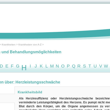
>
Krankheiten
>
Krankheiten von A-Z
>
n und Behandlungsmöglichkeiten
D
E
F
G
H
I
J
K
L
M
N
O
P
Q
R
S
T
U
V
W
en über: Herzleistungsschwäche
Krankheitsbild
Als Herzinsuffizienz oder Herzleistungsschwäche bezeichn
verminderte Leistungsfähigkeit des Herzens. Es pumpt nicht m
Blut durch den Körper, um die Organe angemessen zu ver