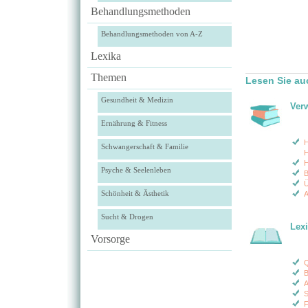
Behandlungsmethoden
Behandlungsmethoden von A-Z
Lexika
Themen
Lesen Sie au
Gesundheit & Medizin
Ver
Ernährung & Fitness
H
Schwangerschaft & Familie
H
H
Psyche & Seelenleben
B
Ü
Schönheit & Ästhetik
A
Sucht & Drogen
Lex
Vorsorge
B
A
S
F