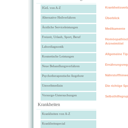
Krankheitsverl
IGeL von A-Z
Alternative Heilverfahren
Überblick
Ärztliche Serviceleistungen
Medikamente
Freizeit, Urlaub, Sport, Beruf
Homöopathisc
Arzneimittel
Labordiagnostik
Allgemeine Tip
Kosmetische Leistungen
Ernährungsreg
Neue Behandlungsverfahren
Nährstoffhinwe
Psychotherapeutische Angebote
Umweltmedizin
Die richtige Sp
Vorsorge-Untersuchungen
Selbsthilfegru
Krankheiten
Krankheiten von A-Z
Krankheitsspecial