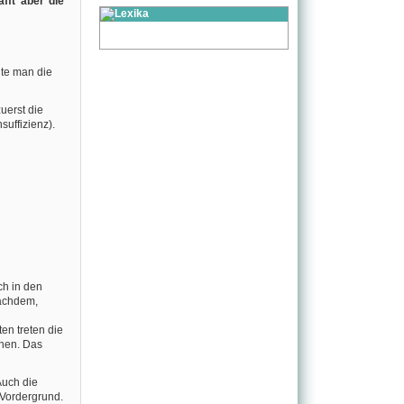
fft aber die
nte man die
uerst die
suffizienz).
ch in den
achdem,
en treten die
anen. Das
Auch die
 Vordergrund.