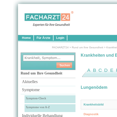
Home
Für Ärzte
Login
FACHARZT24
>
Rund um Ihre Gesundheit
>
Krankhei
Krankheiten und 
A
B
C
D
E
Rund um Ihre Gesundheit
Aktuelles
Lungenödem
Symptome
Symptom-Check
Krankheitsbild
Symptome von A-Z
Diagnostik
Individuelle Behandlung