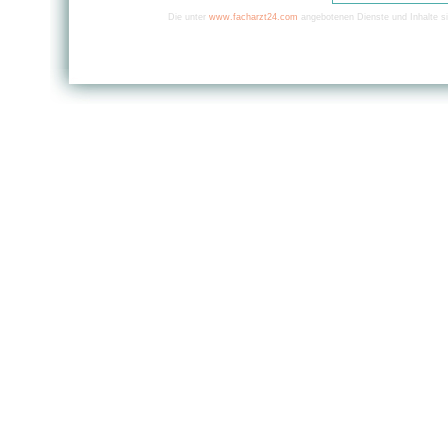
Die unter
www.facharzt24.com
angebotenen Dienste und Inhalte si