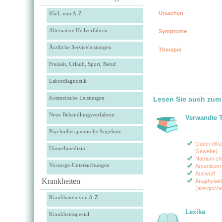
Ursachen
IGeL von A-Z
Alternative Heilverfahren
Symptome
Ärztliche Serviceleistungen
Therapie
Freizeit, Urlaub, Sport, Beruf
Labordiagnostik
Kosmetische Leistungen
Lesen Sie auch zu
Neue Behandlungsverfahren
Verwandte 
Psychotherapeutische Angebote
Ödem (Wa
Umweltmedizin
Gewebe)
Natrium ch
Vorsorge-Untersuchungen
Arsenicum
Auswurf
Krankheiten
Anaphylakt
(allergisc
Krankheiten von A-Z
Lexika
Krankheitsspecial