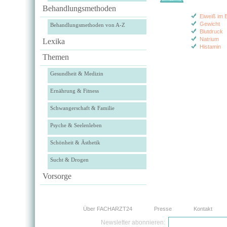
Behandlungsmethoden
Eiweiß im B
Gewicht
Behandlungsmethoden von A-Z
Blutdruck
Natrium
Lexika
Histamin
Themen
Gesundheit & Medizin
Ernährung & Fitness
Schwangerschaft & Familie
Psyche & Seelenleben
Schönheit & Ästhetik
Sucht & Drogen
Vorsorge
Über FACHARZT24
Presse
Kontakt
Newsletter abonnieren: