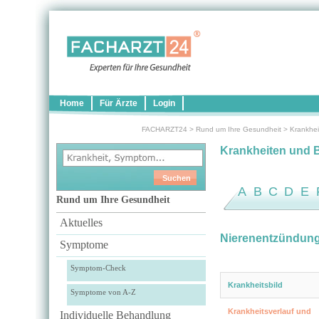
Home
Für Ärzte
Login
FACHARZT24
>
Rund um Ihre Gesundheit
>
Krankhei
Krankheiten und 
A
B
C
D
E
Rund um Ihre Gesundheit
Aktuelles
Nierenentzündun
Symptome
Symptom-Check
Krankheitsbild
Symptome von A-Z
Krankheitsverlauf und
Individuelle Behandlung