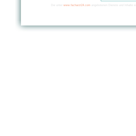
Die unter
www.facharzt24.com
angebotenen Dienste und Inhalte si