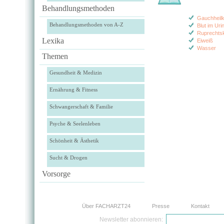
Behandlungsmethoden
Gauchheil
Behandlungsmethoden von A-Z
Blut im Uri
Ruprechts
Lexika
Eiweiß
Wasser
Themen
Gesundheit & Medizin
Ernährung & Fitness
Schwangerschaft & Familie
Psyche & Seelenleben
Schönheit & Ästhetik
Sucht & Drogen
Vorsorge
Über FACHARZT24
Presse
Kontakt
Newsletter abonnieren: