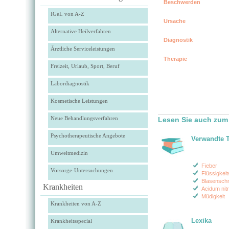
Beschwerden
IGeL von A-Z
Ursache
Alternative Heilverfahren
Diagnostik
Ärztliche Serviceleistungen
Therapie
Freizeit, Urlaub, Sport, Beruf
Labordiagnostik
Kosmetische Leistungen
Neue Behandlungsverfahren
Lesen Sie auch zum
Psychotherapeutische Angebote
Verwandte 
Umweltmedizin
Fieber
Vorsorge-Untersuchungen
Flüssigkei
Blasensch
Krankheiten
Acidum nit
Müdigkeit
Krankheiten von A-Z
Lexika
Krankheitsspecial