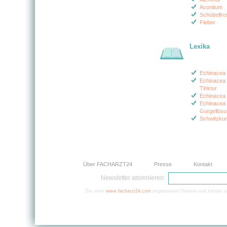
Aconitum
Schüttelfro
Fieber
Lexika
Echinacea 
Echinacea (
Tinktur
Echinacea 
Echinacea (
Gurgellös
Schwitzkur
Über FACHARZT24
Presse
Kontakt
Newsletter abonnieren:
Die unter
www.facharzt24.com
angebotenen Dienste und Inhalte si