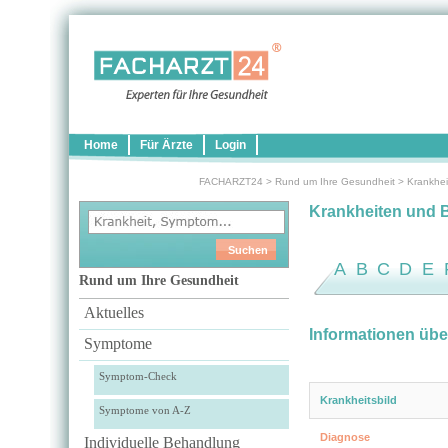
Home
Für Ärzte
Login
FACHARZT24
>
Rund um Ihre Gesundheit
>
Krankhei
Krankheiten und 
A
B
C
D
E
Rund um Ihre Gesundheit
Aktuelles
Informationen übe
Symptome
Symptom-Check
Krankheitsbild
Symptome von A-Z
Diagnose
Individuelle Behandlung