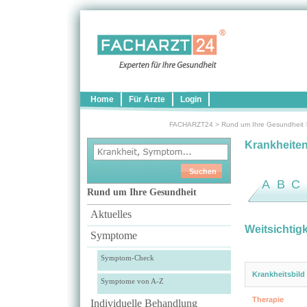
Home
Für Ärzte
Login
FACHARZT24
>
Rund um Ihre Gesundheit
Krankheite
A
B
C
Rund um Ihre Gesundheit
Aktuelles
Weitsichtig
Symptome
Symptom-Check
Krankheitsbild
Symptome von A-Z
Therapie
Individuelle Behandlung