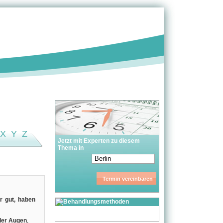
X
Y
Z
Jetzt mit Experten zu diesem
Thema in
r gut, haben
der Augen
,