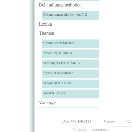
Behandlungsmethoden
Behandlungsmethoden von A-Z
Lexika
Themen
Gesundheit & Medizin
Ernährung & Fitness
Schwangerschaft & Familie
Psyche & Seelenleben
Schönheit & Ästhetik
Sucht & Drogen
Vorsorge
Über FACHARZT24
Presse
Kon
Newsletter abonnieren: