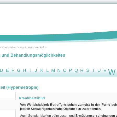
>
Krankheiten
>
Krankheiten von A-Z
>
n und Behandlungsmöglichkeiten
D
E
F
G
H
I
J
K
L
M
N
O
P
Q
R
S
T
U
V
W
keit (Hypermetropie)
Krankheitsbild
Von Weitsichtigkeit Betroffene sehen zumeist in der Ferne seh
jedoch Schwierigkeiten nahe Objekte klar zu erkennen.
Auch Schwierigkeiten beim Lesen und
Ermüdungserscheinungen 