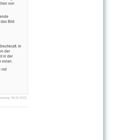
chen von
hende
 das Bild
rechkraft. In
en der
t in der
m voran.
 mit
ierung: 06.03.2013)