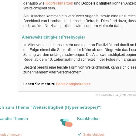
genauso wie
Kopfschmerzen
und
Doppelsichtigkeit
können Anzei
Weitsichtigkeit sein.
Als Ursachen kommen ein verkürzter Augapfel sowie eine unzureic
Brechkraft von Hornhaut und Linse in Betracht. Dies führt dazu, dass
nicht auf der Netzhaut projiziert wird, sondern vielmehr dahinter.
Altersweitsichtigkeit (Presbyopie)
Im Alter verliert die Linse mehr und mehr an Elastizität und damit an B
der Folge nimmt die Sehkraft in der Nähe ab und Dinge wie das Les
Zeitung werden unlängst schwieriger. Die Altersweitsichtigkeit beginn
Regel ab dem 40. Lebensjahr und schreitet in der Folge nur langsa
Besteht bereits eine leichte Form von Weitsichtigkeit, kann sich diese
zunehmendem Alter verschlechtern.
Lesen Sie mehr zu
Fehlsichtigkeiten >>
© FACHARZT24 (letzte Aktualis
ch zum Thema "Weitsichtigkeit (Hypermetropie)":
wandte Themen
Krankheiten
opfschmerzen
Stabsichtigkeit