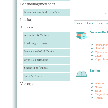
Behandlungsmethoden
Behandlungsmethoden von A-Z
© 
Lexika
Lesen Sie auch zum 
Themen
Verwandte 
Gesundheit & Medizin
Ernährung & Fitness
Doppeltse
Übelkeit
Schwangerschaft & Familie
Cyclamen
Zittern
Kopfschme
Psyche & Seelenleben
Schönheit & Ästhetik
Lexika
Sucht & Drogen
Vorsorge
Wasser
Natrium
Eisen
Magnesiu
Kalium