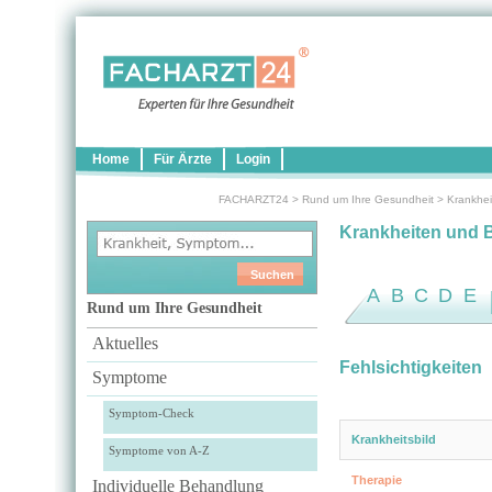
Home
Für Ärzte
Login
FACHARZT24
>
Rund um Ihre Gesundheit
>
Krankhei
Krankheiten und 
A
B
C
D
E
Rund um Ihre Gesundheit
Aktuelles
Fehlsichtigkeiten
Symptome
Symptom-Check
Krankheitsbild
Symptome von A-Z
Therapie
Individuelle Behandlung