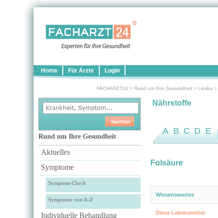
Home
Für Ärzte
Login
FACHARZT24
>
Rund um Ihre Gesundheit
>
Lexika
Nährstoffe
A
B
C
D
E
Rund um Ihre Gesundheit
Aktuelles
Folsäure
Symptome
Symptom-Check
Wissenswertes
Symptome von A-Z
Diese Lebensmittel
Individuelle Behandlung