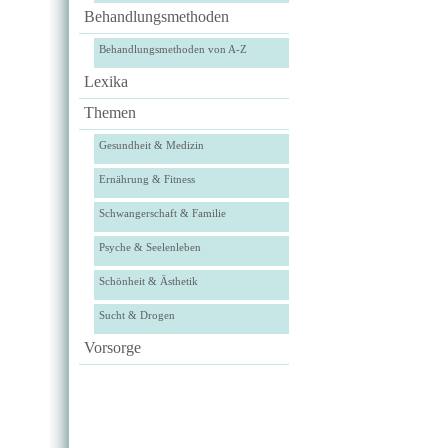
Behandlungsmethoden
Behandlungsmethoden von A-Z
Lexika
Themen
Gesundheit & Medizin
Ernährung & Fitness
Schwangerschaft & Familie
Psyche & Seelenleben
Schönheit & Ästhetik
Sucht & Drogen
Vorsorge