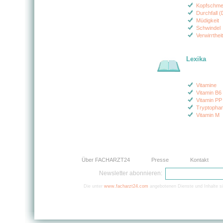
Kopfschme
Durchfall (
Müdigkeit
Schwindel
Verwirrtheit
Lexika
Vitamine
Vitamin B6
Vitamin PP
Tryptopha
Vitamin M
Über FACHARZT24
Presse
Kontakt
Newsletter abonnieren:
Die unter
www.facharzt24.com
angebotenen Dienste und Inhalte si