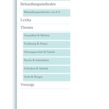
Behandlungsmethoden
Behandlungsmethoden von A-Z
Lexika
Themen
Gesundheit & Medizin
Ernährung & Fitness
Schwangerschaft & Familie
Psyche & Seelenleben
Schönheit & Ästhetik
Sucht & Drogen
Vorsorge