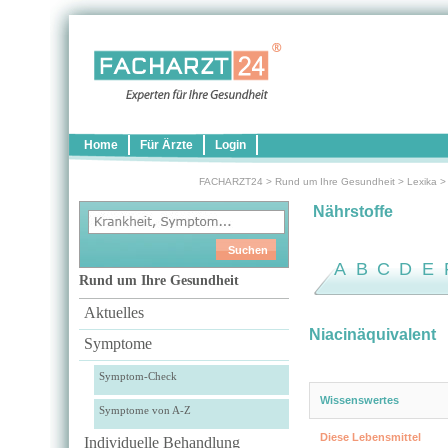
Home
Für Ärzte
Login
FACHARZT24
>
Rund um Ihre Gesundheit
>
Lexika
Nährstoffe
A
B
C
D
E
Rund um Ihre Gesundheit
Aktuelles
Niacinäquivalent
Symptome
Symptom-Check
Wissenswertes
Symptome von A-Z
Diese Lebensmittel
Individuelle Behandlung