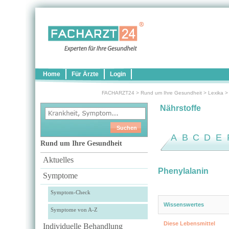
Home
Für Ärzte
Login
FACHARZT24
>
Rund um Ihre Gesundheit
>
Lexika
Nährstoffe
A
B
C
D
E
Rund um Ihre Gesundheit
Aktuelles
Phenylalanin
Symptome
Symptom-Check
Wissenswertes
Symptome von A-Z
Diese Lebensmittel
Individuelle Behandlung