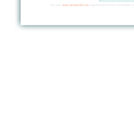
Die unter
www.facharzt24.com
angebotenen Dienste und Inhalte si