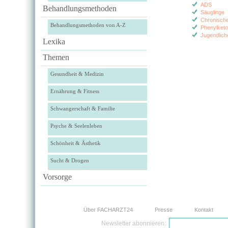
ADS
Behandlungsmethoden
Säuglinge
Chronisch
Behandlungsmethoden von A-Z
Phenylketo
Jugendlich
Lexika
Themen
Gesundheit & Medizin
Ernährung & Fitness
Schwangerschaft & Familie
Psyche & Seelenleben
Schönheit & Ästhetik
Sucht & Drogen
Vorsorge
Über FACHARZT24
Presse
Kontakt
Newsletter abonnieren: