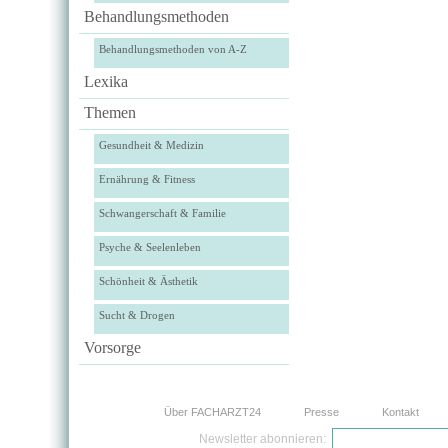
Behandlungsmethoden
Behandlungsmethoden von A-Z
Lexika
Themen
Gesundheit & Medizin
Ernährung & Fitness
Schwangerschaft & Familie
Psyche & Seelenleben
Schönheit & Ästhetik
Sucht & Drogen
Vorsorge
Über FACHARZT24
Presse
Kontakt
Newsletter abonnieren: