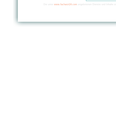
Die unter
www.facharzt24.com
angebotenen Dienste und Inhalte si