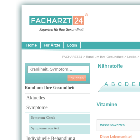
Home
Für Ärzte
Login
FACHARZT24
>
Rund um Ihre Gesundheit
>
Lexika
Nährstoffe
A
B
C
D
E
Rund um Ihre Gesundheit
Aktuelles
Vitamine
Symptome
Symptom-Check
Wissenswertes
Symptome von A-Z
Diese Lebensmittel
Individuelle Behandlung