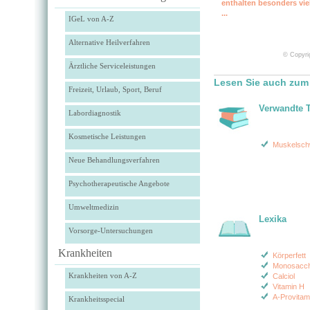
enthalten besonders vie
...
IGeL von A-Z
Alternative Heilverfahren
© Copyrig
Ärztliche Serviceleistungen
Lesen Sie auch zum
Freizeit, Urlaub, Sport, Beruf
Verwandte 
Labordiagnostik
Kosmetische Leistungen
Muskelsch
Neue Behandlungsverfahren
Psychotherapeutische Angebote
Umweltmedizin
Lexika
Vorsorge-Untersuchungen
Krankheiten
Körperfett
Monosacch
Krankheiten von A-Z
Calciol
Vitamin H
A-Provitam
Krankheitsspecial