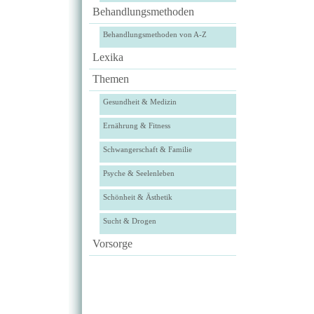
Behandlungsmethoden
Behandlungsmethoden von A-Z
Lexika
Themen
Gesundheit & Medizin
Ernährung & Fitness
Schwangerschaft & Familie
Psyche & Seelenleben
Schönheit & Ästhetik
Sucht & Drogen
Vorsorge