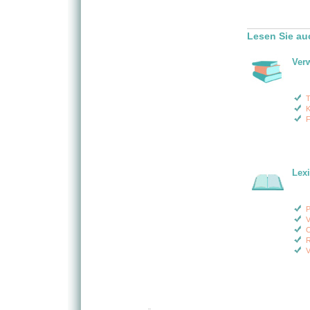
Lesen Sie au
Ver
T
K
F
Lex
P
V
O
R
V