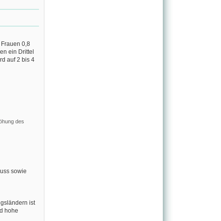
 Frauen 0,8
 ein Drittel
rd auf 2 bis 4
höhung des
nuss sowie
gsländern ist
nd hohe