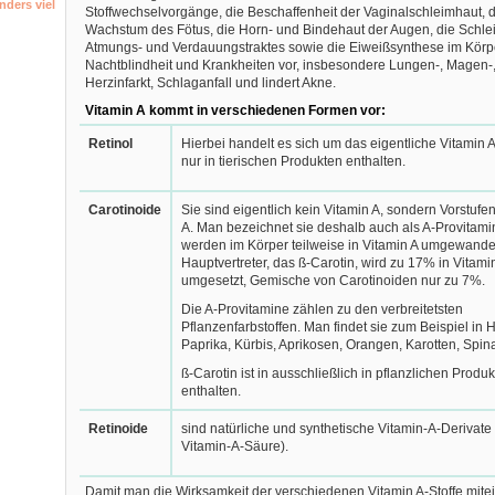
nders viel
Stoffwechselvorgänge, die Beschaffenheit der Vaginalschleimhaut, 
Wachstum des Fötus, die Horn- und Bindehaut der Augen, die Schl
Atmungs- und Verdauungstraktes sowie die Eiweißsynthese im Körpe
Nachtblindheit und Krankheiten vor, insbesondere Lungen-, Magen-,
Herzinfarkt, Schlaganfall und lindert Akne.
Vitamin A kommt in verschiedenen Formen vor:
Retinol
Hierbei handelt es sich um das eigentliche
Vitamin 
nur in tierischen Produkten enthalten.
Carotinoide
Sie sind eigentlich kein Vitamin A, sondern Vorstufe
A. Man bezeichnet sie deshalb auch als
A-Provitami
werden im Körper teilweise in Vitamin A umgewandelt
Hauptvertreter, das
ß-Carotin
, wird zu 17% in Vitami
umgesetzt, Gemische von Carotinoiden nur zu 7%.
Die A-Provitamine zählen zu den verbreitetsten
Pflanzenfarbstoffen. Man findet sie zum Beispiel in 
Paprika, Kürbis, Aprikosen, Orangen, Karotten, Spina
ß-Carotin ist in ausschließlich in pflanzlichen Produ
enthalten.
Retinoide
sind natürliche und synthetische Vitamin-A-Derivate 
Vitamin-A-Säure).
Damit man die Wirksamkeit der verschiedenen Vitamin A-Stoffe mite