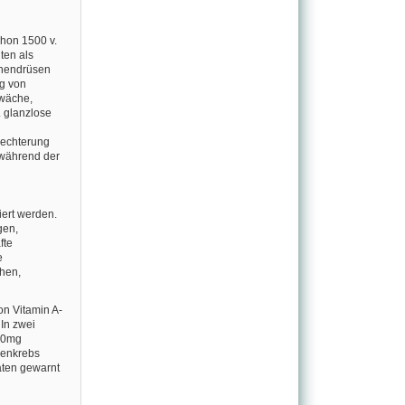
chon 1500 v.
ten als
änendrüsen
ng von
wäche,
 glanzlose
lechterung
 während der
iert werden.
gen,
fte
e
hen,
on Vitamin A-
In zwei
 20mg
genkrebs
aten gewarnt