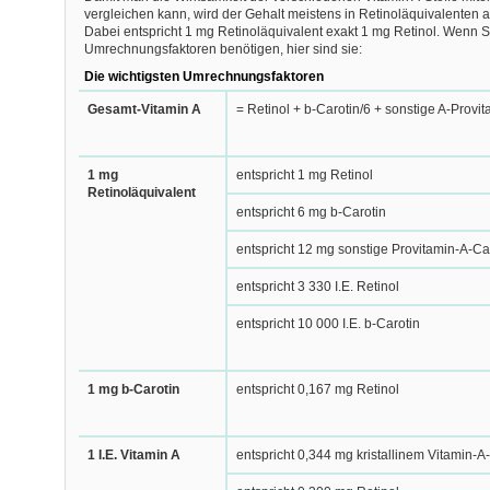
vergleichen kann, wird der Gehalt meistens in Retinoläquivalenten
Dabei entspricht 1 mg Retinoläquivalent exakt 1 mg Retinol. Wenn S
Umrechnungsfaktoren benötigen, hier sind sie:
Die wichtigsten Umrechnungsfaktoren
Gesamt-Vitamin A
= Retinol +
b
-Carotin/6 + sonstige A-Provi
1 mg
entspricht 1 mg Retinol
Retinoläquivalent
entspricht 6 mg
b
-Carotin
entspricht 12 mg sonstige Provitamin-A-Ca
entspricht 3 330 I.E. Retinol
entspricht 10 000 I.E.
b
-Carotin
1 mg
b
-Carotin
entspricht 0,167 mg Retinol
1 I.E. Vitamin A
entspricht 0,344
m
g kristallinem Vitamin-A