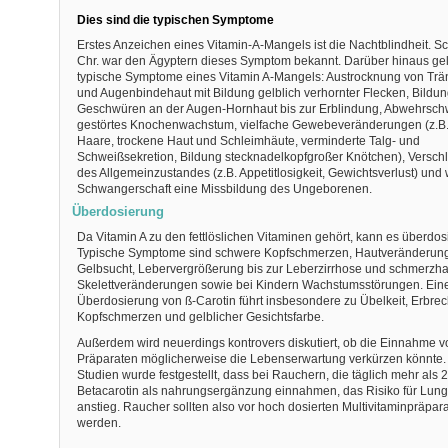
Dies sind die typischen Symptome
Erstes Anzeichen eines Vitamin-A-Mangels ist die Nachtblindheit. S
Chr. war den Ägyptern dieses Symptom bekannt. Darüber hinaus gel
typische Symptome eines Vitamin A-Mangels: Austrocknung von Tr
und Augenbindehaut mit Bildung gelblich verhornter Flecken, Bildu
Geschwüren an der Augen-Hornhaut bis zur Erblindung, Abwehrsch
gestörtes Knochenwachstum, vielfache Gewebeveränderungen (z.B.
Haare, trockene Haut und Schleimhäute, verminderte Talg- und
Schweißsekretion, Bildung stecknadelkopfgroßer Knötchen), Versch
des Allgemeinzustandes (z.B. Appetitlosigkeit, Gewichtsverlust) und
Schwangerschaft eine Missbildung des Ungeborenen.
Überdosierung
Da Vitamin A zu den fettlöslichen Vitaminen gehört, kann es überdos
Typische Symptome sind schwere Kopfschmerzen, Hautveränderun
Gelbsucht, Lebervergrößerung bis zur Leberzirrhose und schmerzha
Skelettveränderungen sowie bei Kindern Wachstumsstörungen. Ein
Überdosierung von ß-Carotin führt insbesondere zu Übelkeit, Erbrec
Kopfschmerzen und gelblicher Gesichtsfarbe.
Außerdem wird neuerdings kontrovers diskutiert, ob die Einnahme v
Präparaten möglicherweise die Lebenserwartung verkürzen könnte. 
Studien wurde festgestellt, dass bei Rauchern, die täglich mehr als
Betacarotin als nahrungsergänzung einnahmen, das Risiko für Lun
anstieg
. Raucher sollten also vor hoch dosierten Multivitaminpräpar
werden.