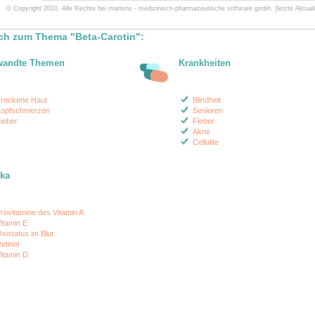
© Copyright 2010. Alle Rechte bei martens - medizinisch-pharmazeutische software gmbh. (letzte Aktuali
ch zum Thema "Beta-Carotin":
wandte Themen
Krankheiten
rockene Haut
Blindheit
opfschmerzen
Senioren
ieber
Fieber
Akne
Cellulite
ika
rovitamine des Vitamin A
itamin E
xistatus im Blut
etinol
itamin D