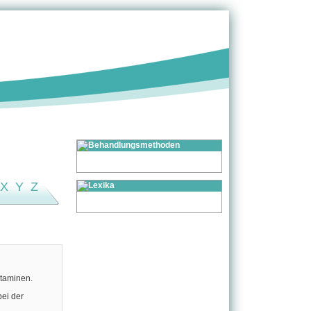
X
Y
Z
itaminen.
ei der