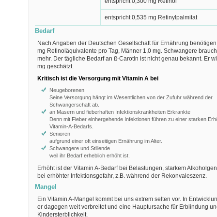
entspricht 0,300
m
g Retinol
entspricht 0,535
m
g Retinylpalmitat
Bedarf
Nach Angaben der Deutschen Gesellschaft für Ernährung benötigen
mg Retinoläquivalente pro Tag, Männer 1,0 mg. Schwangere brauchen
mehr. Der tägliche Bedarf an ß-Carotin ist nicht genau bekannt. Er wi
mg geschätzt.
Kritisch ist die Versorgung mit Vitamin A bei
Neugeborenen
Seine Versorgung hängt im Wesentlichen von der Zufuhr während der
Schwangerschaft ab.
an Masern und fieberhaften Infektionskrankheiten Erkrankte
Denn mit Fieber einhergehende Infektionen führen zu einer starken Er
Vitamin-A-Bedarfs.
Senioren
aufgrund einer oft einseitigen Ernährung im Alter.
Schwangere und Stillende
weil ihr Bedarf erheblich erhöht ist.
Erhöht ist der Vitamin A-Bedarf bei Belastungen, starkem Alkoholge
bei erhöhter Infektionsgefahr, z.B. während der Rekonvaleszenz.
Mangel
Ein Vitamin A-Mangel kommt bei uns extrem selten vor. In Entwicklun
er dagegen weit verbreitet und eine Hauptursache für Erblindung u
Kindersterblichkeit.