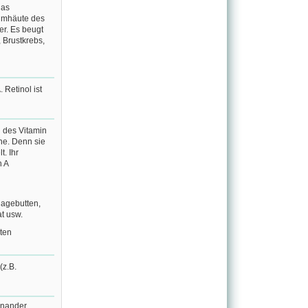
das
eimhäute des
r. Es beugt
 Brustkrebs,
A
. Retinol ist
n des Vitamin
ne
. Denn sie
. Ihr
n A
Hagebutten,
t usw.
kten
(z.B.
inander