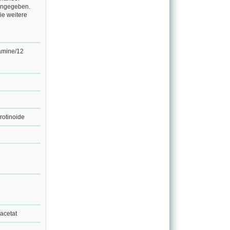
 angegeben.
ie weitere
tamine/12
rotinoide
-acetat