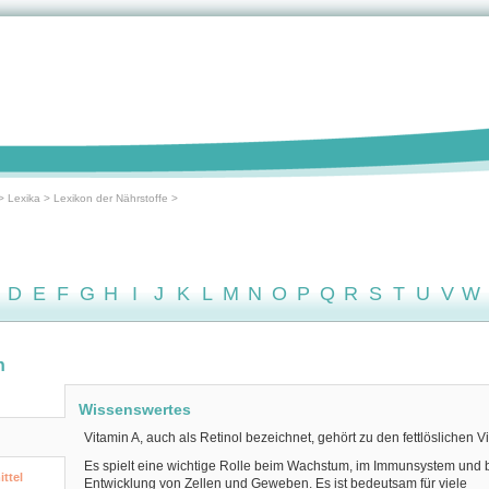
>
Lexika
>
Lexikon der Nährstoffe
>
D
E
F
G
H
I
J
K
L
M
N
O
P
Q
R
S
T
U
V
W
n
Wissenswertes
Vitamin A, auch als
Retinol
bezeichnet, gehört zu den fettlöslichen V
Es spielt eine wichtige Rolle beim Wachstum, im Immunsystem und b
ttel
Entwicklung von Zellen und Geweben. Es ist bedeutsam für viele