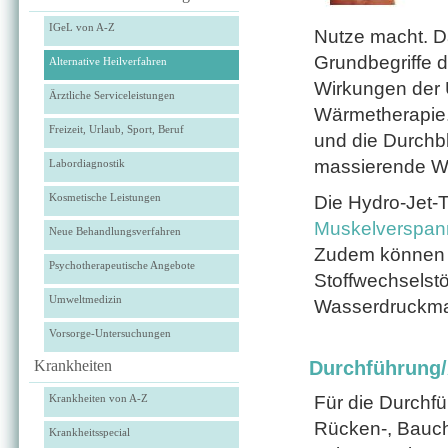
IGeL von A-Z
Nutze macht. Da
Grundbegriffe 
Alternative Heilverfahren
Wirkungen der 
Ärztliche Serviceleistungen
Wärmetherapie.
Freizeit, Urlaub, Sport, Beruf
und die Durchbl
massierende Wa
Labordiagnostik
Kosmetische Leistungen
Die Hydro-Jet-T
Muskelverspan
Neue Behandlungsverfahren
Zudem können a
Psychotherapeutische Angebote
Stoffwechselstö
Umweltmedizin
Wasserdruckma
Vorsorge-Untersuchungen
Krankheiten
Durchführung
Krankheiten von A-Z
Für die Durchfü
Rücken-, Bauch-
Krankheitsspecial