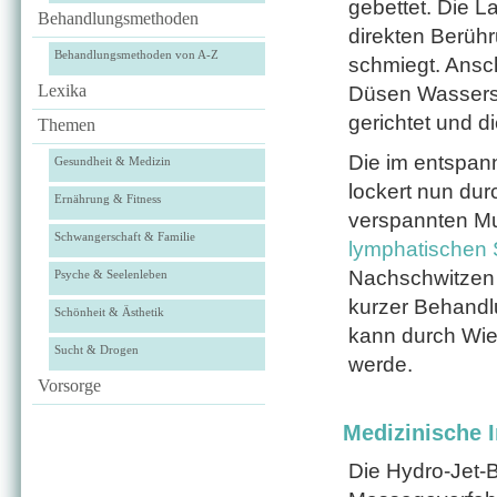
gebettet. Die L
Behandlungsmethoden
direkten Berüh
Behandlungsmethoden von A-Z
schmiegt. Ansc
Lexika
Düsen Wasserst
gerichtet und 
Themen
Die im entspan
Gesundheit & Medizin
lockert nun du
Ernährung & Fitness
verspannten M
Schwangerschaft & Familie
lymphatischen
Nachschwitzen 
Psyche & Seelenleben
kurzer Behandlu
Schönheit & Ästhetik
kann durch Wie
Sucht & Drogen
werde.
Vorsorge
Medizinische I
Die Hydro-Jet-