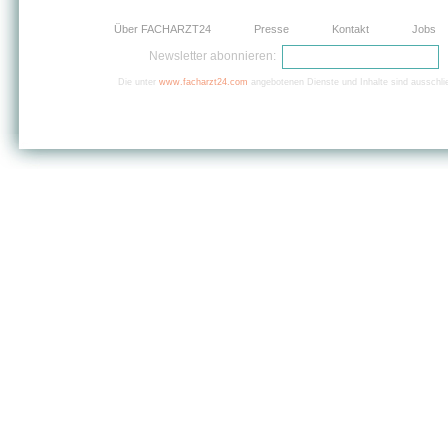
Über FACHARZT24
Presse
Kontakt
Jobs
Newsletter abonnieren:
Die unter
www.facharzt24.com
angebotenen Dienste und Inhalte sind ausschlie