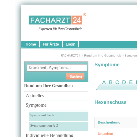
Home
Für Ärzte
Login
FACHARZT24
>
Rund um Ihre Gesundheit
>
Sympto
Symptome
A
B
C
D
E
Rund um Ihre Gesundheit
Aktuelles
Hexenschuss
Symptome
Symptom-Check
Beschreibung
Symptome von A-Z
Ursachen
Individuelle Behandlung