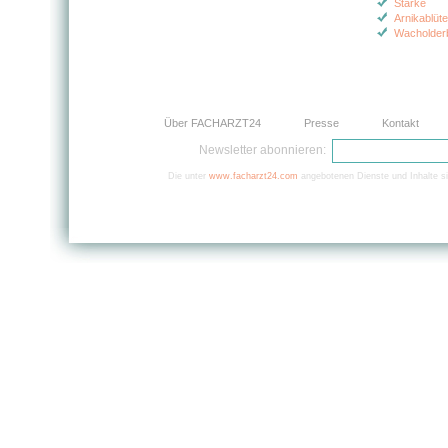
Stärke
Arnikablüt
Wacholderb
Über FACHARZT24
Presse
Kontakt
Newsletter abonnieren:
Die unter
www.facharzt24.com
angebotenen Dienste und Inhalte si