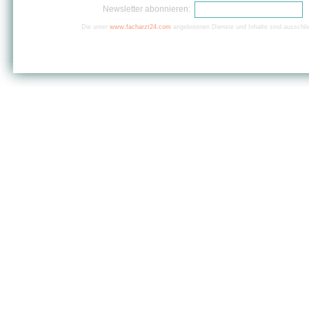
Newsletter abonnieren:
Die unter
www.facharzt24.com
angebotenen Dienste und Inhalte sind ausschlie