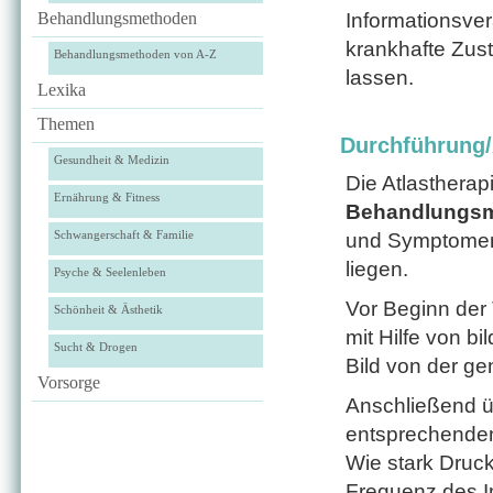
Behandlungsmethoden
Informationsver
krankhafte Zu
Behandlungsmethoden von A-Z
lassen.
Lexika
Themen
Durchführung
Gesundheit & Medizin
Die Atlastherapi
Ernährung & Fitness
Behandlungsm
Schwangerschaft & Familie
und Symptomen,
liegen.
Psyche & Seelenleben
Vor Beginn der
Schönheit & Ästhetik
mit Hilfe von b
Sucht & Drogen
Bild von der ge
Vorsorge
Anschließend ü
entsprechenden
Wie stark Druc
Frequenz des I