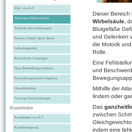
IGeL von A-Z
Dieser Bereich 
Alternative Heilverfahren
Wirbelsäule
, 
Blutgefäße Gef
Ärztliche Serviceleistungen
und Gelenken ve
Freizeit, Urlaub, Sport, Beruf
die Motorik un
Labordiagnostik
Rolle.
Kosmetische Leistungen
Eine Fehlstell
Neue Behandlungsverfahren
und Beschwerd
Bewegungsapp
Psychotherapeutische Angebote
Mithilfe der At
Umweltmedizin
lindern oder g
Vorsorge-Untersuchungen
Das
ganzheitl
Krankheiten
zwischen Schm
Krankheiten von A-Z
Gleichgewichts
Krankheitsspecial
indem eine fehl