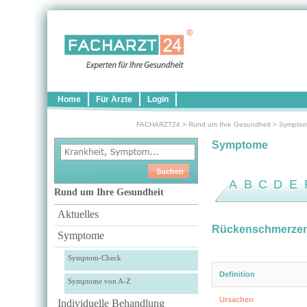
Home
Für Ärzte
Login
FACHARZT24
>
Rund um Ihre Gesundheit
>
Sympto
Symptome
A
B
C
D
E
Rund um Ihre Gesundheit
Aktuelles
Rückenschmerze
Symptome
Symptom-Check
Definition
Symptome von A-Z
Ursachen
Individuelle Behandlung