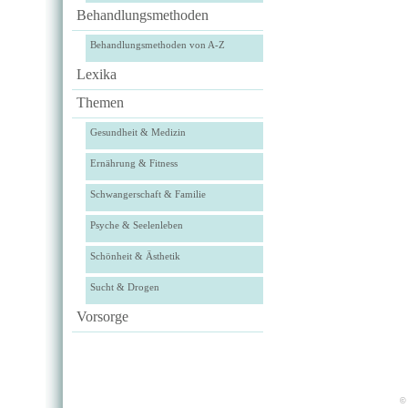
Behandlungsmethoden
Behandlungsmethoden von A-Z
Lexika
Themen
Gesundheit & Medizin
Ernährung & Fitness
Schwangerschaft & Familie
Psyche & Seelenleben
Schönheit & Ästhetik
Sucht & Drogen
Vorsorge
© 