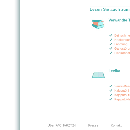
Lesen Sie auch zu
Verwandte 
Beinschme
Nackensc
Lähmung
Gangstöru
Flankensc
Lexika
Säure-Bas
Kajeputöl i
Kajeputöl f
Kajeputöl-I
Über FACHARZT24
Presse
Kontakt