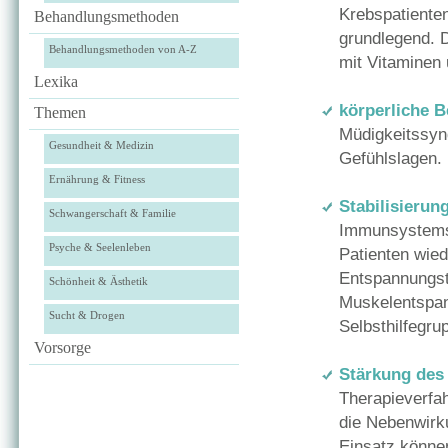
Krebspatienten
Behandlungsmethoden
grundlegend. 
Behandlungsmethoden von A-Z
mit Vitaminen
Lexika
körperliche 
Themen
Müdigkeitssyn
Gesundheit & Medizin
Gefühlslagen.
Ernährung & Fitness
Stabilisierun
Schwangerschaft & Familie
Immunsystems 
Psyche & Seelenleben
Patienten wied
Entspannungst
Schönheit & Ästhetik
Muskelentspan
Sucht & Drogen
Selbsthilfegrup
Vorsorge
Stärkung de
Therapieverfa
die Nebenwirk
Einsatz könne