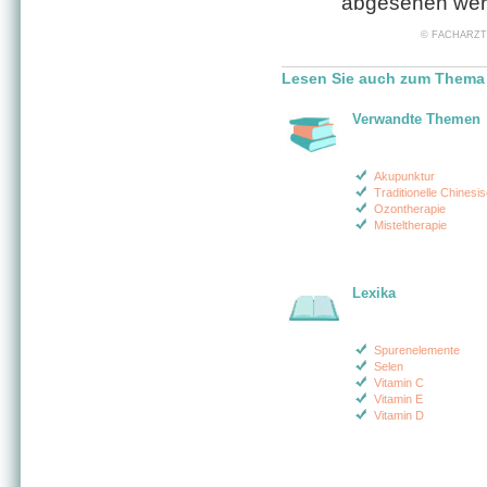
abgesehen wer
© FACHARZT24 
Lesen Sie auch zum Thema 
Verwandte Themen
Akupunktur
Traditionelle Chinesi
Ozontherapie
Misteltherapie
Lexika
Spurenelemente
Selen
Vitamin C
Vitamin E
Vitamin D