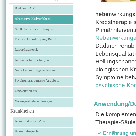
IGeL von A-Z
nebenwirkung
Alternative Heilverfahren
Krebstherapie 
Primärintervent
Ärztliche Serviceleistungen
Nebenwirkunge
Freizeit, Urlaub, Sport, Beruf
Dadurch rehabil
Labordiagnostik
Lebensqualität 
Kosmetische Leistungen
Heilungschance
biologischen Kr
Neue Behandlungsverfahren
Symptome behan
Psychotherapeutische Angebote
psychische Kons
Umweltmedizin
Vorsorge-Untersuchungen
Anwendung/Du
Krankheiten
Die komplementä
Krankheiten von A-Z
Therapie-Säule
Krankheitsspecial
Ernährung und