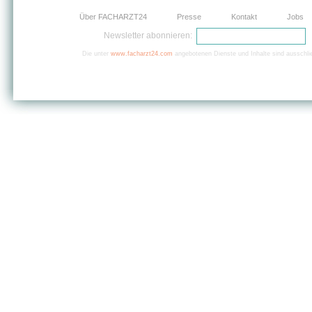
Über FACHARZT24
Presse
Kontakt
Jobs
Newsletter abonnieren:
Die unter
www.facharzt24.com
angebotenen Dienste und Inhalte sind ausschlie