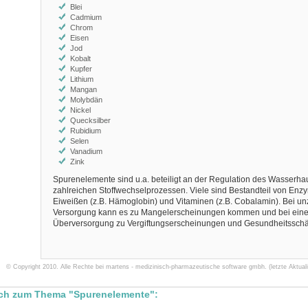
Blei
Cadmium
Chrom
Eisen
Jod
Kobalt
Kupfer
Lithium
Mangan
Molybdän
Nickel
Quecksilber
Rubidium
Selen
Vanadium
Zink
Spurenelemente sind u.a. beteiligt an der Regulation des Wasserha
zahlreichen Stoffwechselprozessen. Viele sind Bestandteil von Enz
Eiweißen (z.B. Hämoglobin) und Vitaminen (z.B. Cobalamin). Bei u
Versorgung kann es zu Mangelerscheinungen kommen und bei eine
Überversorgung zu Vergiftungserscheinungen und Gesundheitssch
© Copyright 2010. Alle Rechte bei martens - medizinisch-pharmazeutische software gmbh. (letzte Aktuali
uch zum Thema "Spurenelemente":