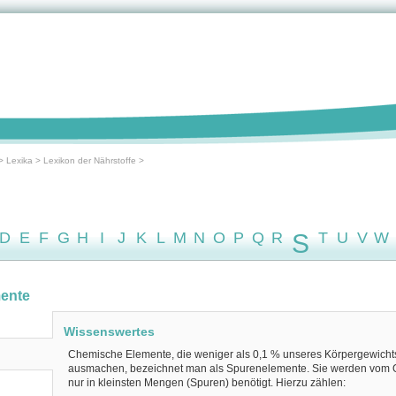
>
Lexika
>
Lexikon der Nährstoffe
>
D
E
F
G
H
I
J
K
L
M
N
O
P
Q
R
S
T
U
V
W
ente
Wissenswertes
Chemische Elemente, die weniger als 0,1 % unseres Körpergewicht
ausmachen, bezeichnet man als Spurenelemente. Sie werden vom
nur in kleinsten Mengen (Spuren) benötigt. Hierzu zählen: