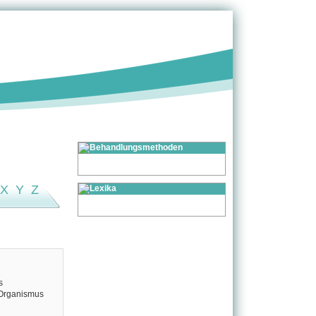
X
Y
Z
s
 Organismus