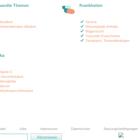
wandte Themen
Krankheiten
anadium
Struma
rthomolekulare Medizin
Rheumatoide Arthritis
Magersucht
Gesunde Erwachsene
Tennisarm, Tennisellenbogen
ika
itamin C
-Ascorbinsäure
ämoglobin
asser
ehydroascorbinsäure
takt
Jobs
Impressum
Datenschutz
Nutzungsbedingungen