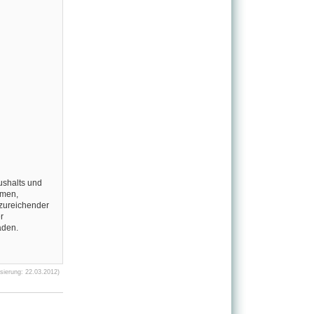
ushalts und
ymen,
nzureichender
r
äden.
sierung: 22.03.2012)