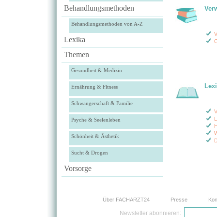
Behandlungsmethoden
Ver
Behandlungsmethoden von A-Z
V
Lexika
O
Themen
Gesundheit & Medizin
Lex
Ernährung & Fitness
Schwangerschaft & Familie
V
L
Psyche & Seelenleben
H
W
Schönheit & Ästhetik
D
Sucht & Drogen
Vorsorge
Über FACHARZT24
Presse
Kon
Newsletter abonnieren: