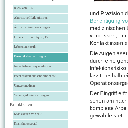
IGeL von A-Z
und Präzision 
Alternative Heilverfahren
Berichtigung vo
medizinischen 
Ärztliche Serviceleistungen
verbessert, um 
Freizeit, Urlaub, Sport, Beruf
Kontaktlinsen 
Labordiagnostik
Die Augenlaser
Kosmetische Leistungen
durch eine gen
Neue Behandlungsverfahren
Infektionsrisik
lässt deshalb e
Psychotherapeutische Angebote
Operationserge
Umweltmedizin
Der Eingriff erf
Vorsorge-Untersuchungen
schon am nächs
Krankheiten
komplette Arbei
Krankheiten von A-Z
gewährleistet.
Krankheitsspecial