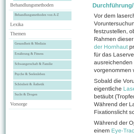
Durchführung
Behandlungsmethoden
Vor dem laserchi
Behandlungsmethoden von A-Z
Voruntersuchun
Lexika
festzustellen, o
Themen
Rahmen dieser V
Gesundheit & Medizin
der Hornhaut
pr
für das Laserver
Ernährung & Fitness
ausreichenden D
Schwangerschaft & Familie
vorgenommen 
Psyche & Seelenleben
Sobald die Vor
Schönheit & Ästhetik
eigentliche
Las
Sucht & Drogen
betäubt (Tropfe
Während der La
Vorsorge
Fixationslicht 
Während der O
einem
Eye-Tra