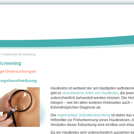
>
Individuelle Behandlung
Screening
ge-Untersuchungen
ungsbeschreibung
Hautkrebs ist weltweit der am häufigsten auftre­ten
gibt es
verschie­dene Arten von Hautkrebs
, die je­we
unterschiedlich behandelt werden müssen. Die Hei
hängen – wie bei allen anderen Krebsarten auch – 
frühestmög­lichen Diagnose ab.
Die
regelmäßige Selbstbeobachtung
ist dabei das 
Hilfsmittel zur Früherkennung eines Hautkrebses, 
Vorstufen dieser Erkrankung sind sichtbar und ertas
Da ein Hautkrebs sehr unterschiedlich aussehen ka