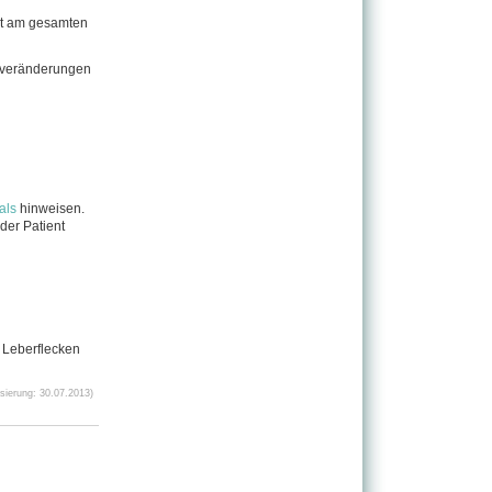
ut am gesamten
tveränderungen
als
hinweisen.
der Patient
 Leberflecken
ierung: 30.07.2013)