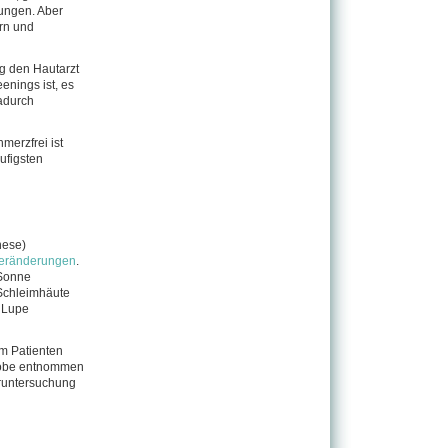
rungen. Aber
rn und
ng den Hautarzt
enings ist, es
adurch
hmerzfrei ist
ufigsten
nese)
veränderungen
.
 Sonne
 Schleimhäute
e Lupe
m Patienten
probe entnommen
runtersuchung