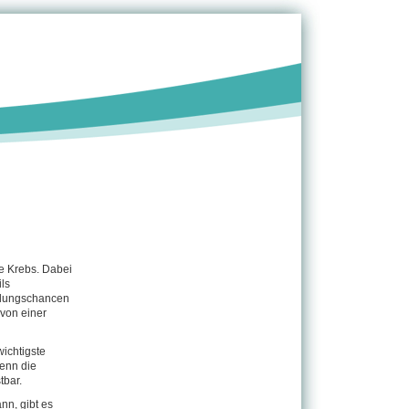
de Krebs. Dabei
ils
lungschan­cen
von einer
wichtigste
denn die
tbar.
nn, gibt es