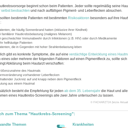
utkrebsvorsorge beginnt schon beim Patienten. Jeder sollte regelmäßig seine Ha
r
selbst beobachten
und nach auffälligen Pigment- und Leberflecken absuchen.
sollten bestimmte Patienten mit bestimmten
Risikoaktoren
besonders auf ihre Hau
:
tienten, die häufig Sonnenbrand hatten (inklusive ihrer Kindheit)
i familiärer Hautkrebsbelastung (malignes Melanom)
i geschwächter Immunabwehr durch Infektionen (z.B. HIV) oder durch Medikamente
hr hellhäutige Patienten
tienten, die in Gegenden mit hoher Strahlenbelastung leben
lich gibt es konkrete Symptome, die auf eine
verdächtige Entwicklung eines Hautm
n eines oder mehrere der folgenden Faktoren auf einen Pigmentfleck zu, sollte sich 
ngt Abklärung beim Hautarzt verschaffen:
rößenzunahme des Hautmals
rmveränderung vorhandener Leberflecken
haltender Juckreiz auf und knapp neben dem Pigmentfleck
utung aus einem Hautmal
ätzlich besteht die Empfehlung für jeden
ab dem 35. Lebensjahr
die Haut und alle
men eines Hautkrebs-Screenings alle zwei Jahre untersuchen zu lassen.
© FACHARZT24 (letzte Aktualis
ch zum Thema "Hautkrebs-Screening":
wandte Themen
Krankheiten