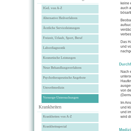
keine 
auch a
IGeL von A-Z
bösart
Alternative Heilverfahren
Beobac
aufsu
Ärztliche Serviceleistungen
verdäc
verbes
Freizeit, Urlaub, Sport, Beruf
Das Ha
und vo
Labordiagnostik
nachge
Kosmetische Leistungen
Durch
Neue Behandlungsverfahren
Nach e
unters
Psychotherapeutische Angebote
Hautkr
ausges
Umweltmedizin
von de
(Derm
Vorsorge-Untersuchungen
Im Ans
Krankheiten
und kl
und im
Krankheiten von A-Z
wird d
Krankheitsspecial
Medizi