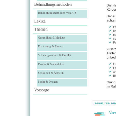
Behandlungsmethoden
Die Ha
Körpe
Behandlungsmethoden von A-Z
Dabei 
achten
Lexika
Pa
Themen
be
be
Gesundheit & Medizin
se
Pa
Ernährung & Fitness
Zusätz
Treffe
Schwangerschaft & Familie
unbedi
Psyche & Seelenleben
G
Fo
an
Schönheit & Ästhetik
Bl
Sucht & Drogen
Grunds
im Rah
Vorsorge
Lesen Sie au
Ver