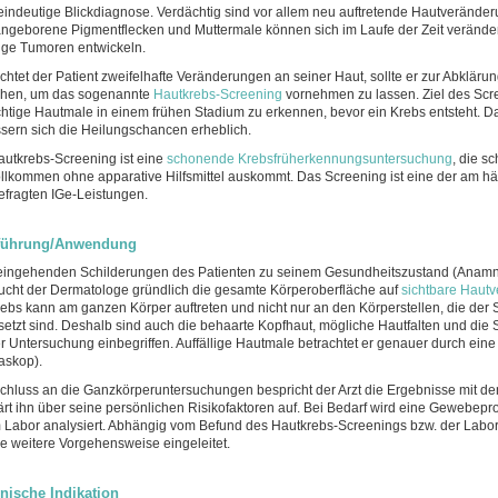
eindeutige Blickdiagnose. Verdächtig sind vor allem neu auftretende Hautverände
ngeborene Pigmentflecken und Muttermale können sich im Laufe der Zeit verände
ige Tumoren entwickeln.
htet der Patient zweifelhafte Veränderungen an seiner Haut, sollte er zur Abkläru
chen, um das sogenannte
Hautkrebs-Screening
vornehmen zu lassen. Ziel des Scre
htige Hautmale in einem frühen Stadium zu erkennen, bevor ein Krebs entsteht. D
sern sich die Heilungschancen erheblich.
utkrebs-Screening ist eine
schonende Krebsfrüherkennungsuntersuchung
, die sc
llkommen ohne apparative Hilfsmittel auskommt. Das Screening ist eine der am hä
fragten IGe-Leistungen.
führung/Anwendung
ingehenden Schilderungen des Patienten zu seinem Gesundheitszustand (Anam
ucht der Dermatologe gründlich die gesamte Körperoberfläche auf
sichtbare Haut
ebs kann am ganzen Körper auftreten und nicht nur an den Körperstellen, die der
etzt sind. Deshalb sind auch die behaarte Kopfhaut, mögliche Hautfalten und die
r Untersuchung einbegriffen. Auffällige Hautmale betrachtet er genauer durch ein
askop).
chluss an die Ganzkörperuntersuchungen bespricht der Arzt die Ergebnisse mit de
ärt ihn über seine persönlichen Risikofaktoren auf. Bei Bedarf wird eine Gewebe
 Labor analysiert. Abhängig vom Befund des Hautkrebs-Screenings bzw. der Labo
ie weitere Vorgehensweise eingeleitet.
nische Indikation