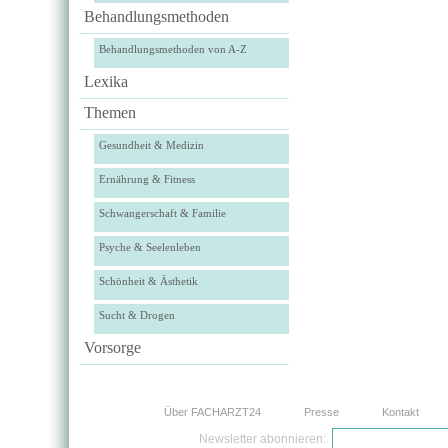
Behandlungsmethoden
Behandlungsmethoden von A-Z
Lexika
Themen
Gesundheit & Medizin
Ernährung & Fitness
Schwangerschaft & Familie
Psyche & Seelenleben
Schönheit & Ästhetik
Sucht & Drogen
Vorsorge
Über FACHARZT24
Presse
Kontakt
Newsletter abonnieren: