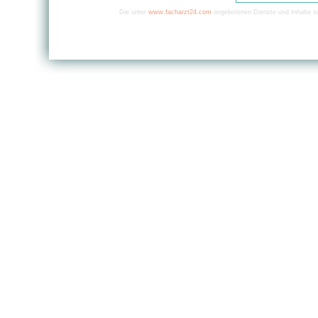
Die unter
www.facharzt24.com
angebotenen Dienste und Inhalte si