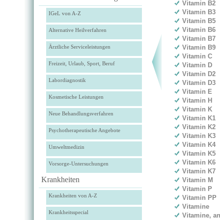
Vitamin B2
Vitamin B3
IGeL von A-Z
Vitamin B5
Vitamin B6
Alternative Heilverfahren
Vitamin B7
Ärztliche Serviceleistungen
Vitamin B9
Vitamin C
Freizeit, Urlaub, Sport, Beruf
Vitamin D
Vitamin D2
Labordiagnostik
Vitamin D3
Vitamin E
Kosmetische Leistungen
Vitamin H
Vitamin K
Neue Behandlungsverfahren
Vitamin K1
Vitamin K2
Psychotherapeutische Angebote
Vitamin K3
Vitamin K4
Umweltmedizin
Vitamin K5
Vitamin K6
Vorsorge-Untersuchungen
Vitamin K7
Krankheiten
Vitamin M
Vitamin P
Krankheiten von A-Z
Vitamin PP
Vitamine
Krankheitsspecial
Vitamine, an