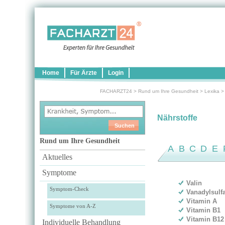
Home
Für Ärzte
Login
FACHARZT24
>
Rund um Ihre Gesundheit
>
Lexika
Nährstoffe
Rund um Ihre Gesundheit
A
B
C
D
E
Aktuelles
Symptome
Valin
Symptom-Check
Vanadylsulf
Vitamin A
Symptome von A-Z
Vitamin B1
Vitamin B12
Individuelle Behandlung