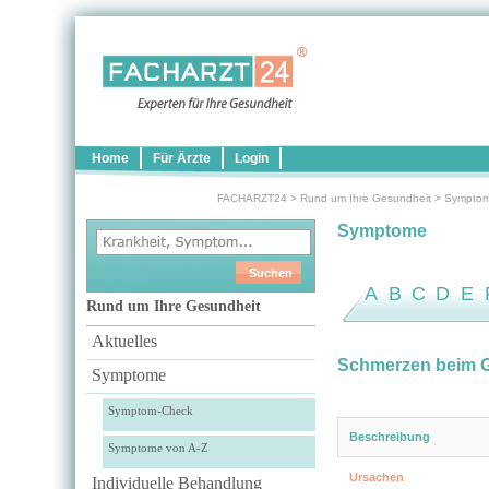
Home
Für Ärzte
Login
FACHARZT24
>
Rund um Ihre Gesundheit
>
Sympto
Symptome
A
B
C
D
E
Rund um Ihre Gesundheit
Aktuelles
Schmerzen beim G
Symptome
Symptom-Check
Beschreibung
Symptome von A-Z
Ursachen
Individuelle Behandlung