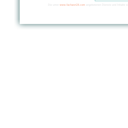
Die unter
www.facharzt24.com
angebotenen Dienste und Inhalte si