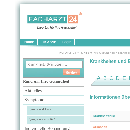
Home
Für Ärzte
Login
FACHARZT24
>
Rund um Ihre Gesundheit
>
Krankhei
Krankheiten und 
A
B
C
D
E
Rund um Ihre Gesundheit
Aktuelles
Informationen über
Symptome
Symptom-Check
Krankheitsbild
Symptome von A-Z
Ursachen
Individuelle Behandlung