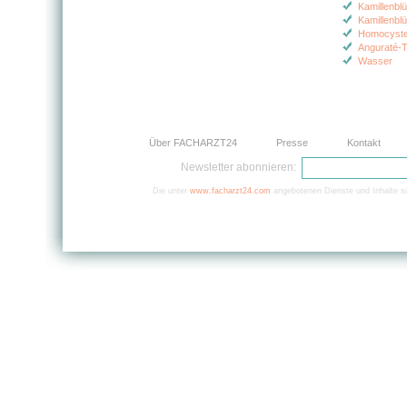
Kamillenbl
Kamillenbl
Homocystei
Anguraté-
Wasser
Über FACHARZT24
Presse
Kontakt
Newsletter abonnieren:
Die unter
www.facharzt24.com
angebotenen Dienste und Inhalte si