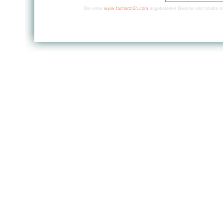
Die unter
www.facharzt24.com
angebotenen Dienste und Inhalte si