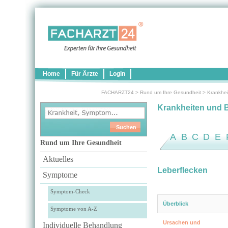
Home
Für Ärzte
Login
FACHARZT24
>
Rund um Ihre Gesundheit
>
Krankhei
Krankheiten und 
A
B
C
D
E
Rund um Ihre Gesundheit
Aktuelles
Leberflecken
Symptome
Symptom-Check
Überblick
Symptome von A-Z
Ursachen und
Individuelle Behandlung