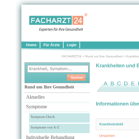
Home
Für Ärzte
Login
FACHARZT24
>
Rund um Ihre Gesundheit
>
Krankhei
Krankheiten und 
A
B
C
D
E
Rund um Ihre Gesundheit
Aktuelles
Informationen üb
Symptome
Symptom-Check
Krankheitsbild
Symptome von A-Z
Ursachen
Individuelle Behandlung