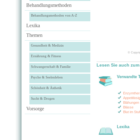
Behandlungsmethoden
Behandlungsmethoden von A-Z
Lexika
Themen
Gesundheit & Medizin
© Copyrig
Ernährung & Fitness
Lesen Sie auch zum
Schwangerschaft & Familie
Verwandte 
Psyche & Seelenleben
Schönheit & Ästhetik
Enzymther
Appetitlosig
Sucht & Drogen
Blähungen 
Blässe
Vorsorge
Blut im St
Lexika