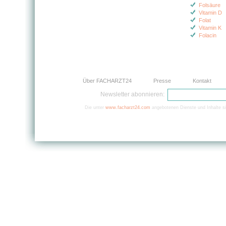
Folsäure
Vitamin D
Folat
Vitamin K
Folacin
Über FACHARZT24
Presse
Kontakt
Newsletter abonnieren:
Die unter
www.facharzt24.com
angebotenen Dienste und Inhalte si