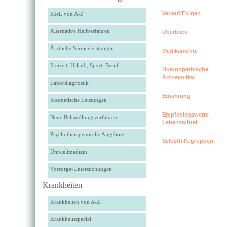
Verlauf/Folgen
IGeL von A-Z
Alternative Heilverfahren
Überblick
Ärztliche Serviceleistungen
Medikamente
Freizeit, Urlaub, Sport, Beruf
Homöopathische
Arzneimittel
Labordiagnostik
Ernährung
Kosmetische Leistungen
Empfehlenswerte
Neue Behandlungsverfahren
Lebensmittel
Psychotherapeutische Angebote
Selbsthilfegruppen
Umweltmedizin
Vorsorge-Untersuchungen
Krankheiten
Krankheiten von A-Z
Krankheitsspecial