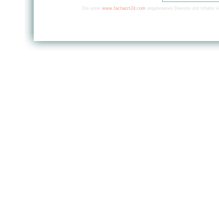
Die unter
www.facharzt24.com
angebotenen Dienste und Inhalte si