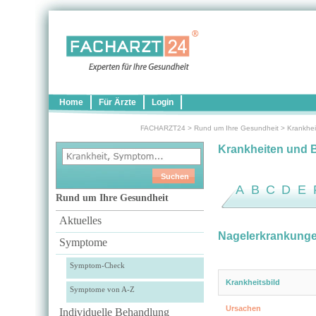
Home
Für Ärzte
Login
FACHARZT24
>
Rund um Ihre Gesundheit
>
Krankhei
Krankheiten und 
A
B
C
D
E
Rund um Ihre Gesundheit
Aktuelles
Nagelerkrankung
Symptome
Symptom-Check
Krankheitsbild
Symptome von A-Z
Ursachen
Individuelle Behandlung