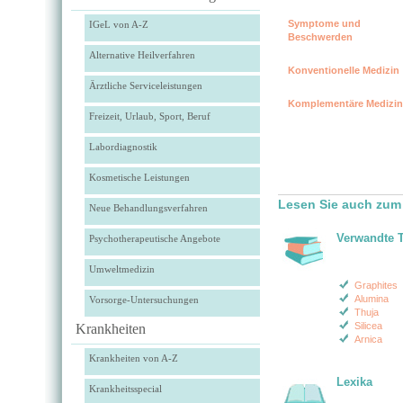
Symptome und
IGeL von A-Z
Beschwerden
Alternative Heilverfahren
Konventionelle Medizin
Ärztliche Serviceleistungen
Komplementäre Medizin
Freizeit, Urlaub, Sport, Beruf
Labordiagnostik
Kosmetische Leistungen
Lesen Sie auch zum
Neue Behandlungsverfahren
Verwandte 
Psychotherapeutische Angebote
Umweltmedizin
Graphites
Alumina
Vorsorge-Untersuchungen
Thuja
Silicea
Krankheiten
Arnica
Krankheiten von A-Z
Lexika
Krankheitsspecial