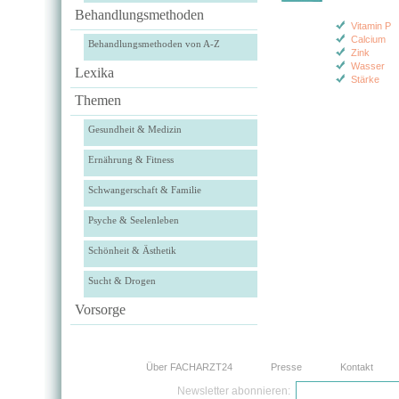
Behandlungsmethoden
Vitamin P
Calcium
Behandlungsmethoden von A-Z
Zink
Wasser
Lexika
Stärke
Themen
Gesundheit & Medizin
Ernährung & Fitness
Schwangerschaft & Familie
Psyche & Seelenleben
Schönheit & Ästhetik
Sucht & Drogen
Vorsorge
Über FACHARZT24
Presse
Kontakt
Newsletter abonnieren: