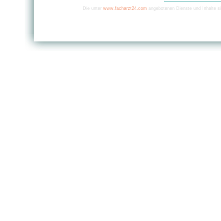
Die unter
www.facharzt24.com
angebotenen Dienste und Inhalte si