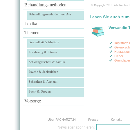
Behandlungsmethoden
© Copyright 2010. Alle Rechte b
Behandlungsmethoden von A-Z
Lesen Sie auch zum
Lexika
Verwandte 
Themen
Gesundheit & Medizin
Impfstoffe 
Gelenksch
Hautaussc
Ernährung & Fitness
Fieber
Grundlagen
Schwangerschaft & Familie
Psyche & Seelenleben
Schönheit & Ästhetik
Sucht & Drogen
Vorsorge
Über FACHARZT24
Presse
Kontakt
Newsletter abonnieren: