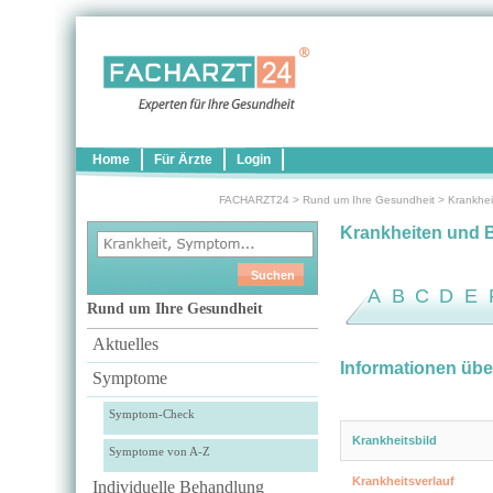
Home
Für Ärzte
Login
FACHARZT24
>
Rund um Ihre Gesundheit
>
Krankhei
Krankheiten und 
A
B
C
D
E
Rund um Ihre Gesundheit
Aktuelles
Informationen übe
Symptome
Symptom-Check
Krankheitsbild
Symptome von A-Z
Krankheitsverlauf
Individuelle Behandlung