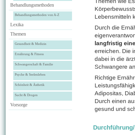
Themen wie Es
Behandlungsmethoden
Körperbewussts
Behandlungsmethoden von A-Z
Lebensmitteln k
Lexika
Durch die Ernäh
Themen
eigenverantwor
langfristig e
Gesundheit & Medizin
erreichen. Die i
Ernährung & Fitness
dabei in die är
Schwangerschaft & Familie
Schwangere ande
Psyche & Seelenleben
Richtige Ernähr
Leistungsfähig
Schönheit & Ästhetik
Adipositas, Dia
Sucht & Drogen
Durch einen au
Vorsorge
gesund und sc
Durchführung