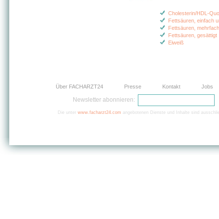
Cholesterin/HDL-Quo
Fettsäuren, einfach u
Fettsäuren, mehrfach
Fettsäuren, gesättigt
Eiweiß
Über FACHARZT24
Presse
Kontakt
Jobs
Newsletter abonnieren:
Die unter
www.facharzt24.com
angebotenen Dienste und Inhalte sind ausschlie