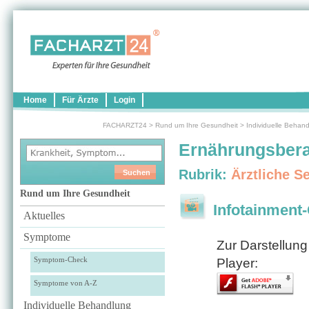
Home
Für Ärzte
Login
FACHARZT24
>
Rund um Ihre Gesundheit
>
Individuelle Behan
Ernährungsber
Rubrik:
Ärztliche S
Rund um Ihre Gesundheit
Infotainment-
Aktuelles
Symptome
Zur Darstellung
Symptom-Check
Player:
Symptome von A-Z
Individuelle Behandlung