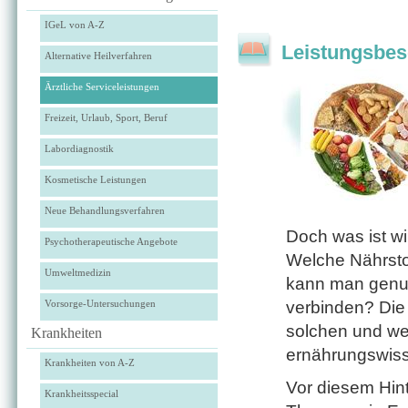
IGeL von A-Z
Leistungsbes
Alternative Heilverfahren
Ärztliche Serviceleistungen
Freizeit, Urlaub, Sport, Beruf
Labordiagnostik
Kosmetische Leistungen
Neue Behandlungsverfahren
Doch was ist w
Psychotherapeutische Angebote
Welche Nährst
Umweltmedizin
kann man genus
Vorsorge-Untersuchungen
verbinden? Die
solchen und we
Krankheiten
ernährungswiss
Krankheiten von A-Z
Vor diesem Hint
Krankheitsspecial