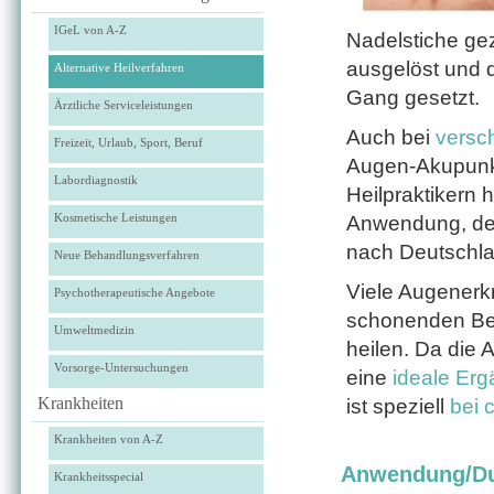
IGeL von A-Z
Nadelstiche ge
ausgelöst und 
Alternative Heilverfahren
Gang gesetzt.
Ärztliche Serviceleistungen
Auch bei
versc
Freizeit, Urlaub, Sport, Beruf
Augen-Akupunkt
Labordiagnostik
Heilpraktikern 
Kosmetische Leistungen
Anwendung, der
nach Deutschla
Neue Behandlungsverfahren
Viele Augenerk
Psychotherapeutische Angebote
schonenden Be
Umweltmedizin
heilen. Da die 
Vorsorge-Untersuchungen
eine
ideale Erg
Krankheiten
ist speziell
bei 
Krankheiten von A-Z
Anwendung/Du
Krankheitsspecial