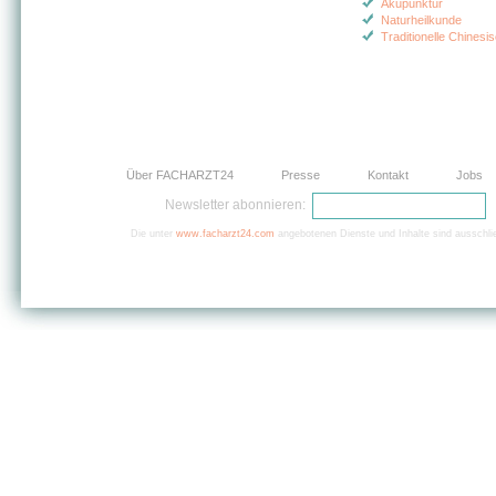
Akupunktur
Naturheilkunde
Traditionelle Chinesi
Über FACHARZT24
Presse
Kontakt
Jobs
Newsletter abonnieren:
Die unter
www.facharzt24.com
angebotenen Dienste und Inhalte sind ausschlie