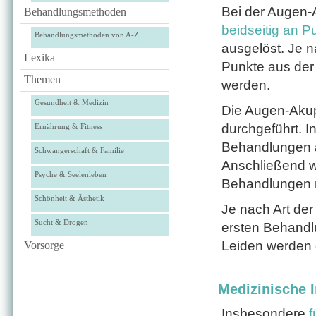
Bei der Augen-
Behandlungsmethoden
beidseitig an 
Behandlungsmethoden von A-Z
ausgelöst. Je 
Lexika
Punkte aus der
Themen
werden.
Gesundheit & Medizin
Die Augen-Akupu
durchgeführt. I
Ernährung & Fitness
Behandlungen a
Schwangerschaft & Familie
Anschließend w
Psyche & Seelenleben
Behandlungen n
Schönheit & Ästhetik
Je nach Art der
Sucht & Drogen
ersten Behandlu
Leiden werden 
Vorsorge
Medizinische I
Insbesondere
f