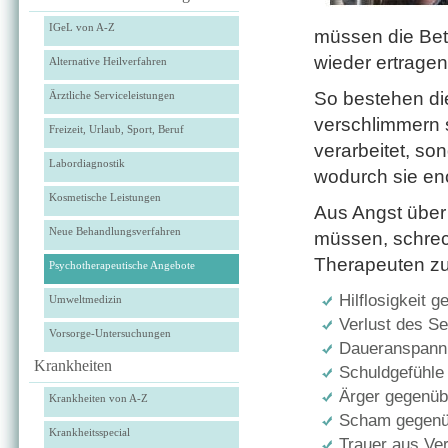
IGeL von A-Z
müssen die Bet
wieder ertragen
Alternative Heilverfahren
So bestehen di
Ärztliche Serviceleistungen
verschlimmern s
Freizeit, Urlaub, Sport, Beruf
verarbeitet, so
Labordiagnostik
wodurch sie e
Kosmetische Leistungen
Aus Angst über
Neue Behandlungsverfahren
müssen, schrec
Therapeuten zu
Psychotherapeutische Angebote
Hilflosigkeit 
Umweltmedizin
Verlust des Se
Vorsorge-Untersuchungen
Daueranspann
Krankheiten
Schuldgefühle
Ärger gegenüb
Krankheiten von A-Z
Scham gegenüb
Krankheitsspecial
Trauer aus Ve