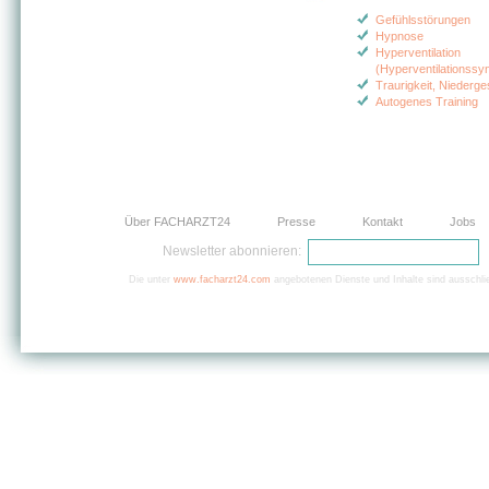
Gefühlsstörungen
Hypnose
Hyperventilation
(Hyperventilationssy
Traurigkeit, Niederge
Autogenes Training
Über FACHARZT24
Presse
Kontakt
Jobs
Newsletter abonnieren:
Die unter
www.facharzt24.com
angebotenen Dienste und Inhalte sind ausschlie