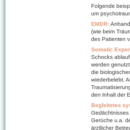
Folgende beisp
um psychotraum
EMDR:
Anhand 
(wie beim Träu
des Patienten 
Somatic Exper
Schocks ablauf
werden genutzt
die biologische
wiederbelebt. 
Traumatisierun
den Inhalt der 
Begleitetes s
Gedächtnisses l
Gerüche u.a. de
ärztlicher Betr