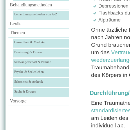
Behandlungsmethoden
Depressionen
Flashbacks du
Behandlungsmethoden von A-Z
Alpträume
Lexika
Ohne ärztliche
Themen
nach Jahren no
Gesundheit & Medizin
Grund brauche
um das
Vertrau
Ernährung & Fitness
wiederzuerlan
Schwangerschaft & Familie
Traumabehandlu
Psyche & Seelenleben
des Körpers in
Schönheit & Ästhetik
Sucht & Drogen
Durchführung
Vorsorge
Eine Traumathe
standardisierte
am Leiden des 
individuell ab.