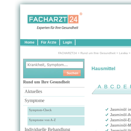
Home
Für Ärzte
Login
FACHARZT24
>
Rund um Ihre Gesundheit
>
Lexika
Hausmittel
Rund um Ihre Gesundheit
A
B
C
D
E
Aktuelles
Symptome
Jasminöl i
Symptom-Check
Jasminöl-A
Jasminöl-
Symptome von A-Z
Jasminöl-
Individuelle Behandlung
Jasminöl-V