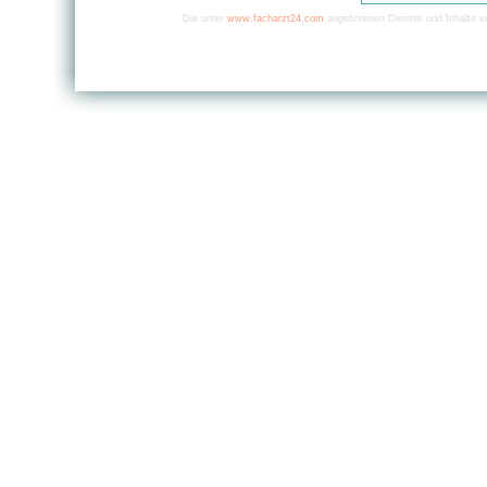
Die unter
www.facharzt24.com
angebotenen Dienste und Inhalte si