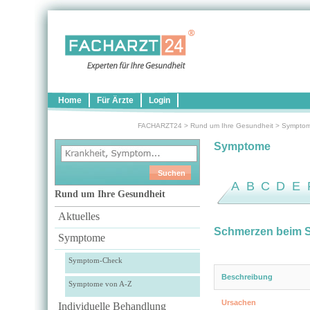
Home
Für Ärzte
Login
FACHARZT24
>
Rund um Ihre Gesundheit
>
Sympto
Symptome
A
B
C
D
E
Rund um Ihre Gesundheit
Aktuelles
Schmerzen beim 
Symptome
Symptom-Check
Beschreibung
Symptome von A-Z
Ursachen
Individuelle Behandlung