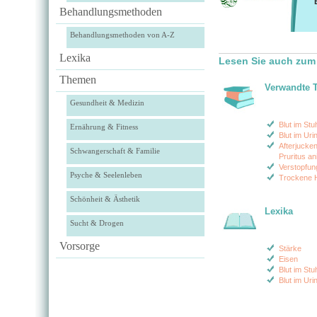
Behandlungsmethoden
Behandlungsmethoden von A-Z
Lexika
Lesen Sie auch zum
Themen
Verwandte 
Gesundheit & Medizin
Blut im St
Ernährung & Fitness
Blut im Uri
Afterjucken
Schwangerschaft & Familie
Pruritus an
Verstopfun
Psyche & Seelenleben
Trockene 
Schönheit & Ästhetik
Lexika
Sucht & Drogen
Vorsorge
Stärke
Eisen
Blut im Stu
Blut im Uri