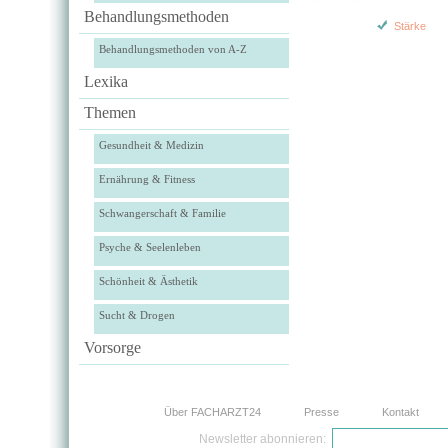
Behandlungsmethoden
Stärke
Behandlungsmethoden von A-Z
Lexika
Themen
Gesundheit & Medizin
Ernährung & Fitness
Schwangerschaft & Familie
Psyche & Seelenleben
Schönheit & Ästhetik
Sucht & Drogen
Vorsorge
Über FACHARZT24
Presse
Kontakt
Newsletter abonnieren: