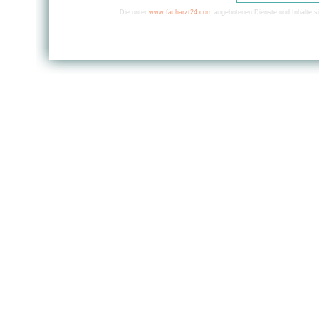
Die unter
www.facharzt24.com
angebotenen Dienste und Inhalte si