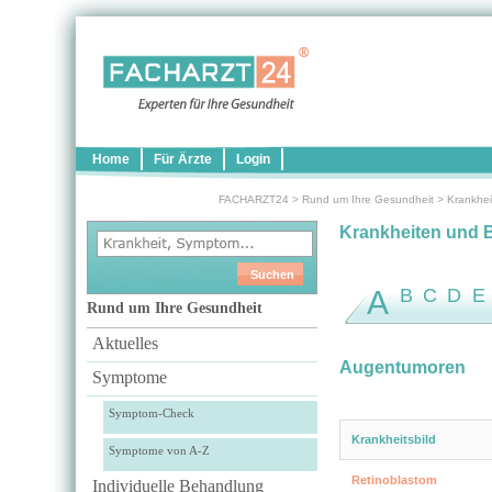
Home
Für Ärzte
Login
FACHARZT24
>
Rund um Ihre Gesundheit
>
Krankhei
Krankheiten und 
A
B
C
D
E
Rund um Ihre Gesundheit
Aktuelles
Augentumoren
Symptome
Symptom-Check
Krankheitsbild
Symptome von A-Z
Retinoblastom
Individuelle Behandlung