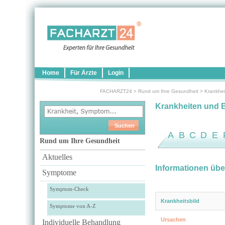
Home
Für Ärzte
Login
FACHARZT24
>
Rund um Ihre Gesundheit
>
Krankhei
Krankheiten und 
A
B
C
D
E
Rund um Ihre Gesundheit
Aktuelles
Informationen über
Symptome
Symptom-Check
Krankheitsbild
Symptome von A-Z
Ursachen
Individuelle Behandlung