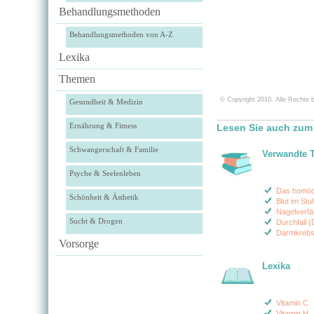
Behandlungsmethoden
Behandlungsmethoden von A-Z
Lexika
Themen
© Copyright 2010. Alle Rechte b
Gesundheit & Medizin
Ernährung & Fitness
Lesen Sie auch zum 
Schwangerschaft & Familie
Verwandte 
Psyche & Seelenleben
Das homöop
Schönheit & Ästhetik
Blut im St
Nagelverf
Sucht & Drogen
Durchfall (
Darmkrebs
Vorsorge
Lexika
Vitamin C
Vitamin H