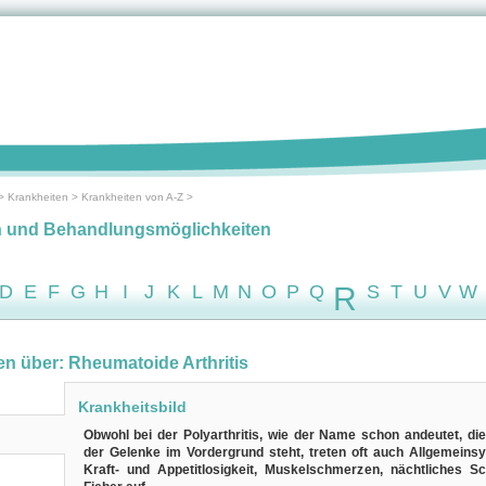
>
Krankheiten
>
Krankheiten von A-Z
>
n und Behandlungsmöglichkeiten
D
E
F
G
H
I
J
K
L
M
N
O
P
Q
R
S
T
U
V
W
en über: Rheumatoide Arthritis
Krankheitsbild
Obwohl bei der Polyarthritis, wie der Name schon andeutet, di
der Gelenke im Vordergrund steht, treten oft auch Allgemein
Kraft- und Appetitlosigkeit, Muskelschmerzen, nächtliches S