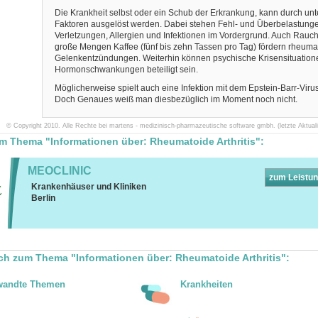
Die Krankheit selbst oder ein Schub der Erkrankung, kann durch unt
Faktoren ausgelöst werden. Dabei stehen Fehl- und Überbelastunge
Verletzungen, Allergien und Infektionen im Vordergrund. Auch Rauc
große Mengen Kaffee (fünf bis zehn Tassen pro Tag) fördern rheuma
Gelenkentzündungen. Weiterhin können psychische Krisensituation
Hormonschwankungen beteiligt sein.
Möglicherweise spielt auch eine Infektion mit dem Epstein-Barr-Virus
Doch Genaues weiß man diesbezüglich im Moment noch nicht.
© Copyright 2010. Alle Rechte bei martens - medizinisch-pharmazeutische software gmbh. (letzte Aktuali
um Thema "Informationen über: Rheumatoide Arthritis":
MEOCLINIC
zum Leistu
Krankenhäuser und Kliniken
Berlin
ch zum Thema "Informationen über: Rheumatoide Arthritis":
wandte Themen
Krankheiten