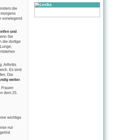
onders die
t morgens
en vorwiegend
eifen und
Wenn Sie
 die dortige
 Lunge,
entstehen
 Arthritis
eich. Es sind
fen. Die
ändig weiter
.
, Frauen
en dem 25.
eine wichtige
ise nur
gelöst