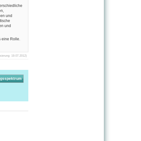
erschiedliche
n,
hen und
tische
en und
 eine Rolle.
sierung: 19.07.2012)
ngsspektrum