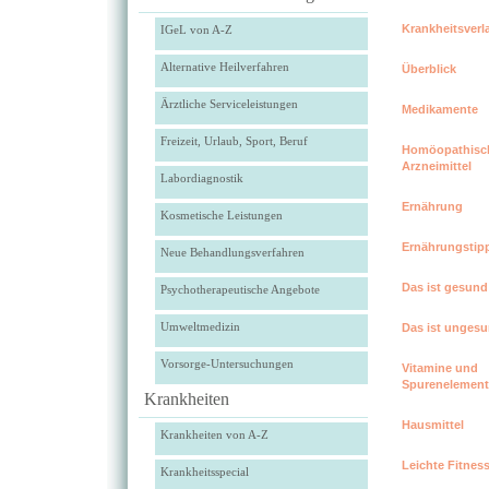
Krankheitsverl
IGeL von A-Z
Alternative Heilverfahren
Überblick
Ärztliche Serviceleistungen
Medikamente
Freizeit, Urlaub, Sport, Beruf
Homöopathisc
Arzneimittel
Labordiagnostik
Ernährung
Kosmetische Leistungen
Ernährungstip
Neue Behandlungsverfahren
Das ist gesund
Psychotherapeutische Angebote
Umweltmedizin
Das ist unges
Vorsorge-Untersuchungen
Vitamine und
Spurenelement
Krankheiten
Hausmittel
Krankheiten von A-Z
Leichte Fitnes
Krankheitsspecial