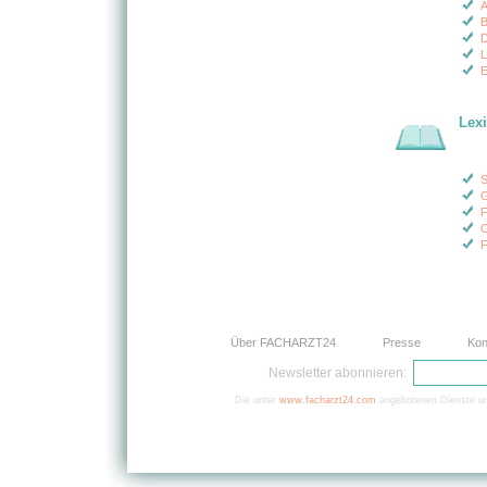
A
B
D
E
Lex
S
G
F
O
F
Über FACHARZT24
Presse
Kon
Newsletter abonnieren:
Die unter
www.facharzt24.com
angebotenen Dienste und