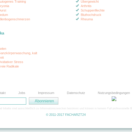
utogenes Training
Übergewicht
ryonia
Arthritis
urst
Schuppenflechte
Ledum
Bluthochdruck
llenbogenschmerzen
Rheuma
ika
elen
anzkörperwaschung, kalt
ett
xidativer Stress
reie Radikale
takt
Jobs
Impressum
Datenschutz
Nutzungsbedingungen
 Inhalte sind ausschließlich zu Informationszwecken bestimmt und können in keinem Fall professionelle B
© 2011-2017 FACHARZT24