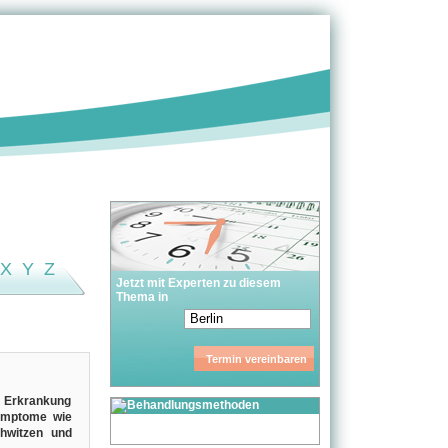
X
Y
Z
Jetzt mit Experten zu diesem
Thema in
e Erkrankung
symptome wie
chwitzen und