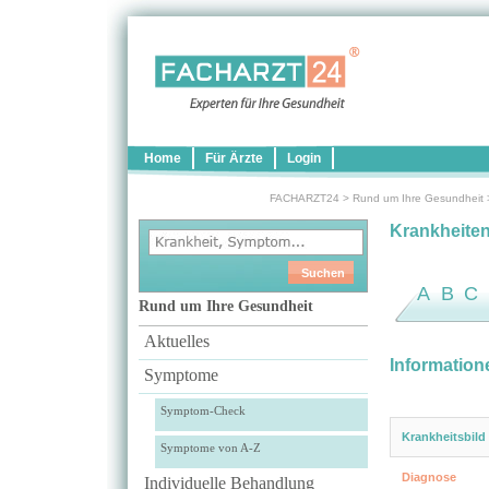
Home
Für Ärzte
Login
FACHARZT24
>
Rund um Ihre Gesundheit
Krankheite
A
B
C
Rund um Ihre Gesundheit
Aktuelles
Information
Symptome
Symptom-Check
Krankheitsbild
Symptome von A-Z
Diagnose
Individuelle Behandlung