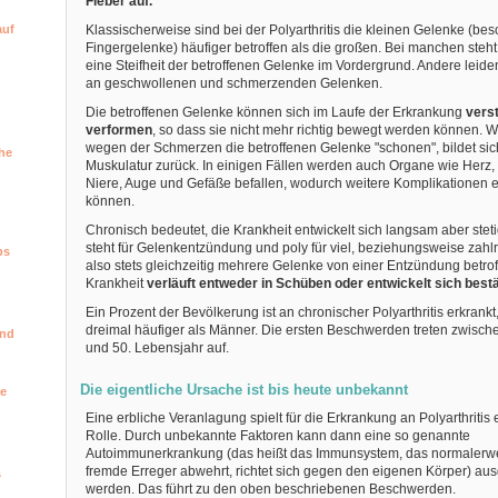
Fieber auf.
auf
Klassischerweise sind bei der Polyarthritis die kleinen Gelenke (bes
Fingergelenke) häufiger betroffen als die großen. Bei manchen steh
eine Steifheit der betroffenen Gelenke im Vordergrund. Andere leid
an geschwollenen und schmerzenden Gelenken.
Die betroffenen Gelenke können sich im Laufe der Erkrankung
verst
verformen
, so dass sie nicht mehr richtig bewegt werden können. 
wegen der Schmerzen die betroffenen Gelenke "schonen", bildet sich
he
Muskulatur zurück. In einigen Fällen werden auch Organe wie Herz,
Niere, Auge und Gefäße befallen, wodurch weitere Komplikationen 
können.
Chronisch bedeutet, die Krankheit entwickelt sich langsam aber stetig.
steht für Gelenkentzündung und poly für viel, beziehungsweise zahlr
ps
also stets gleichzeitig mehrere Gelenke von einer Entzündung betrof
Krankheit
verläuft entweder in Schüben oder entwickelt sich best
Ein Prozent der Bevölkerung ist an chronischer Polyarthritis erkrankt
dreimal häufiger als Männer. Die ersten Beschwerden treten zwisch
und
und 50. Lebensjahr auf.
Die eigentliche Ursache ist bis heute unbekannt
e
Eine erbliche Veranlagung spielt für die Erkrankung an Polyarthritis 
Rolle. Durch unbekannte Faktoren kann dann eine so genannte
Autoimmunerkrankung (das heißt das Immunsystem, das normalerwe
fremde Erreger abwehrt, richtet sich gegen den eigenen Körper) aus
s
werden. Das führt zu den oben beschriebenen Beschwerden.