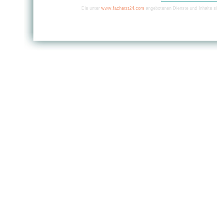
Die unter
www.facharzt24.com
angebotenen Dienste und Inhalte si