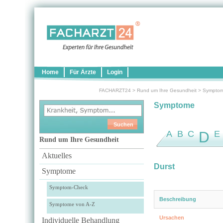
Home
Für Ärzte
Login
FACHARZT24
>
Rund um Ihre Gesundheit
>
Sympto
Symptome
A
B
C
D
E
Rund um Ihre Gesundheit
Aktuelles
Durst
Symptome
Symptom-Check
Beschreibung
Symptome von A-Z
Ursachen
Individuelle Behandlung