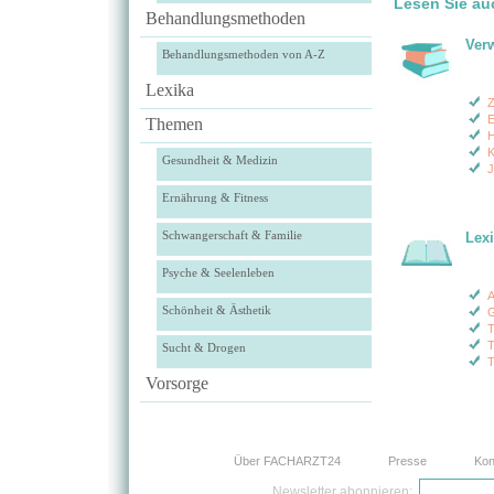
Lesen Sie au
Behandlungsmethoden
Ver
Behandlungsmethoden von A-Z
Lexika
Z
E
Themen
H
K
Gesundheit & Medizin
Ernährung & Fitness
Schwangerschaft & Familie
Lex
Psyche & Seelenleben
A
Schönheit & Ästhetik
G
T
T
Sucht & Drogen
T
Vorsorge
Über FACHARZT24
Presse
Kon
Newsletter abonnieren: