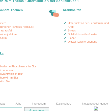
ch zum Thema "Überfunktion der Schilddrüse":
wandte Themen
Krankheiten
ittern
Unterfunktion der Schilddrüse und
rbrechen (Emesis, Vomitus)
Kropf
aarausfall
Stress
alium jodatum
Schilddrüsenüberfunktion
Jodum
Fieber
Ultraschalluntersuchung
ika
lkalische Phosphatase im Blut
rundumsatz
hyreotropin im Blut
hyroxin im Blut
4 im Blut
takt
Jobs
Impressum
Datenschutz
Nutzungsbedingungen