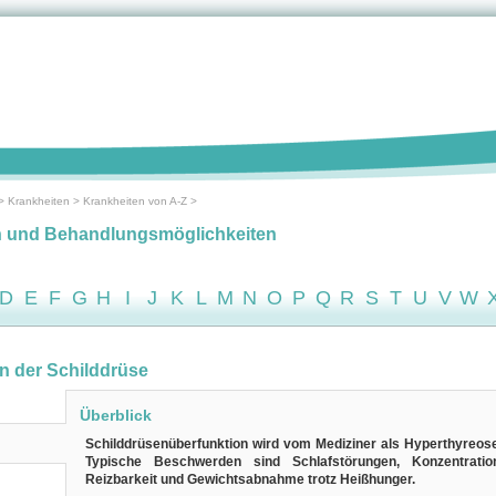
>
Krankheiten
>
Krankheiten von A-Z
>
n und Behandlungsmöglichkeiten
D
E
F
G
H
I
J
K
L
M
N
O
P
Q
R
S
T
U
V
W
n der Schilddrüse
Überblick
Schilddrüsenüberfunktion wird vom Mediziner als Hyperthyreose
Typische Beschwerden sind Schlafstörungen, Konzentration
Reizbarkeit und Gewichtsabnahme trotz Heißhunger.