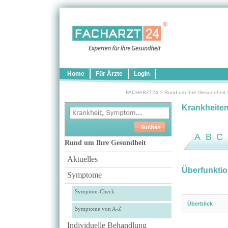
Home
Für Ärzte
Login
FACHARZT24
>
Rund um Ihre Gesundheit
Krankheite
A
B
C
Rund um Ihre Gesundheit
Aktuelles
Überfunktio
Symptome
Symptom-Check
Überblick
Symptome von A-Z
Individuelle Behandlung