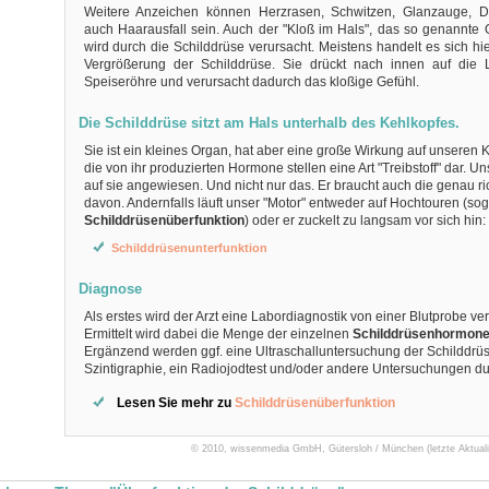
Weitere Anzeichen können Herzrasen, Schwitzen, Glanzauge, Du
auch Haarausfall sein. Auch der "Kloß im Hals", das so genannte 
wird durch die Schilddrüse verursacht. Meistens handelt es sich hi
Vergrößerung der Schilddrüse. Sie drückt nach innen auf die L
Speiseröhre und verursacht dadurch das kloßige Gefühl.
Die Schilddrüse sitzt am Hals unterhalb des Kehlkopfes.
Sie ist ein kleines Organ, hat aber eine große Wirkung auf unseren 
die von ihr produzierten Hormone stellen eine Art "Treibstoff" dar. Un
auf sie angewie­sen. Und nicht nur das. Er braucht auch die genau r
davon. Andernfalls läuft unser "Motor" entweder auf Hochtouren (so
Schilddrüsenüberfunktion
) oder er zuckelt zu langsam vor sich hin:
Schilddrüsenunterfunktion
Diagnose
Als erstes wird der Arzt eine Labordiagnostik von einer Blutprobe ve
Ermittelt wird dabei die Menge der einzelnen
Schilddrüsenhormone 
Ergänzend werden ggf. eine Ultraschalluntersuchung der Schilddrüs
Szintigraphie, ein Radiojodtest und/oder andere Untersuchungen du
Lesen Sie mehr zu
Schilddrüsenüberfunktion
© 2010, wissenmedia GmbH, Gütersloh / München (letzte Aktuali