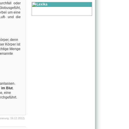
rchfall oder
Globusgefühl,
erbei um eine
uft- und die
Körper, denn
ser Körper ist
ichtige Menge
genannte
ranlassen.
im Blut
.
e, eine
rchgeführt.
sierung: 19.12.2012)